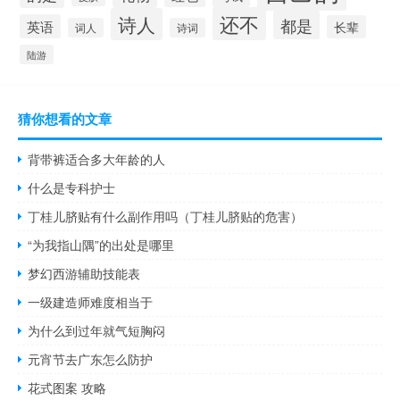
还不
诗人
都是
英语
长辈
词人
诗词
陆游
猜你想看的文章
背带裤适合多大年龄的人
什么是专科护士
丁桂儿脐贴有什么副作用吗（丁桂儿脐贴的危害）
“为我指山隅”的出处是哪里
梦幻西游辅助技能表
一级建造师难度相当于
为什么到过年就气短胸闷
元宵节去广东怎么防护
花式图案 攻略