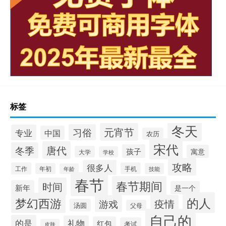
标签
冬天
元宵节
习俗
专业
中国
农历
宋代
唐代
冬季
孩子
寓意
大学
学校
攻略
很多人
工作
手机
年初
技能
年龄
春节
春节期间
时间
新年
是一个
的人
梦幻西游
疫情
游戏
汤圆
父母
自己的
的是
礼物
红包
考试
皮肤