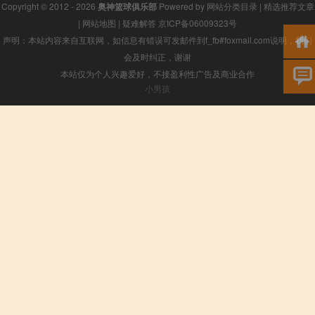
Copyright © 2012 - 2026
奥神篮球俱乐部
Powered by
网站分类目录
|
精选推荐文章
|
网站地图
|
疑难解答
京ICP备06009323号
声明：本站内容来自互联网，如信息有错误可发邮件到f_fb#foxmail.com说明，我们
会及时纠正，谢谢
本站仅为个人兴趣爱好，不接盈利性广告及商业合作
小男孩