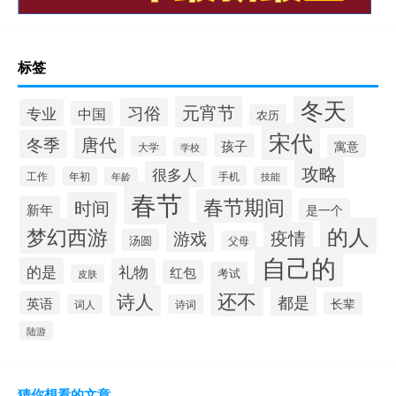
标签
冬天
元宵节
习俗
专业
中国
农历
宋代
唐代
冬季
孩子
寓意
大学
学校
攻略
很多人
工作
手机
年初
技能
年龄
春节
春节期间
时间
新年
是一个
的人
梦幻西游
疫情
游戏
汤圆
父母
自己的
的是
礼物
红包
考试
皮肤
还不
诗人
都是
英语
长辈
词人
诗词
陆游
猜你想看的文章