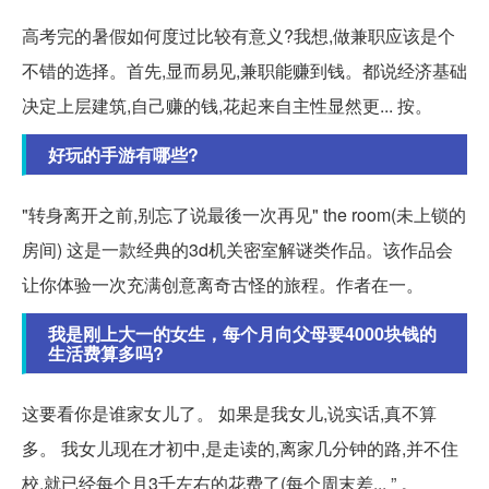
高考完的暑假如何度过比较有意义?我想,做兼职应该是个
不错的选择。首先,显而易见,兼职能赚到钱。都说经济基础
决定上层建筑,自己赚的钱,花起来自主性显然更... 按。
好玩的手游有哪些?
"转身离开之前,别忘了说最後一次再见" the room(未上锁的
房间) 这是一款经典的3d机关密室解谜类作品。该作品会
让你体验一次充满创意离奇古怪的旅程。作者在一。
我是刚上大一的女生，每个月向父母要4000块钱的
生活费算多吗?
这要看你是谁家女儿了。 如果是我女儿,说实话,真不算
多。 我女儿现在才初中,是走读的,离家几分钟的路,并不住
校,就已经每个月3千左右的花费了(每个周末差... ” 。