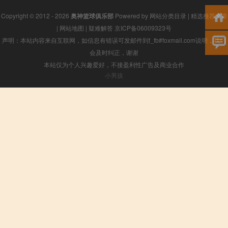
Copyright © 2012 - 2026
奥神篮球俱乐部
Powered by
网站分类目录
|
精选推荐文章
|
网站地图
|
疑难解答
京ICP备06009323号
声明：本站内容来自互联网，如信息有错误可发邮件到f_fb#foxmail.com说明，我们
会及时纠正，谢谢
本站仅为个人兴趣爱好，不接盈利性广告及商业合作
小男孩