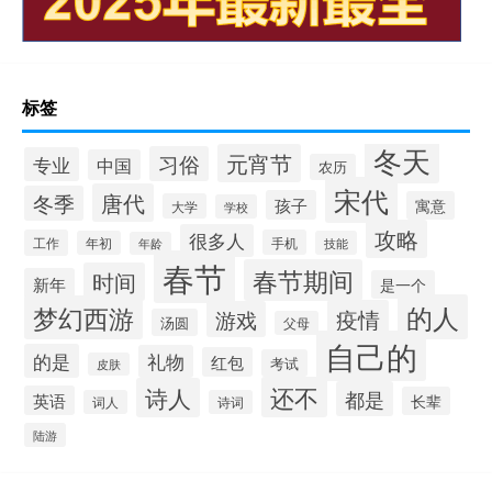
标签
冬天
元宵节
习俗
专业
中国
农历
宋代
唐代
冬季
孩子
寓意
大学
学校
攻略
很多人
工作
手机
年初
技能
年龄
春节
春节期间
时间
新年
是一个
的人
梦幻西游
疫情
游戏
汤圆
父母
自己的
的是
礼物
红包
考试
皮肤
还不
诗人
都是
英语
长辈
词人
诗词
陆游