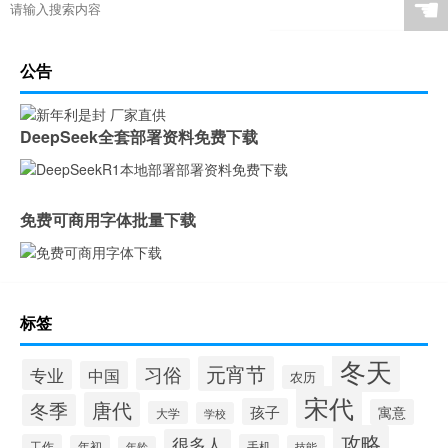
☚
公告
DeepSeek全套部署资料免费下载
免费可商用字体批量下载
标签
冬天
元宵节
习俗
专业
中国
农历
宋代
唐代
冬季
孩子
寓意
大学
学校
攻略
很多人
工作
手机
年初
技能
年龄