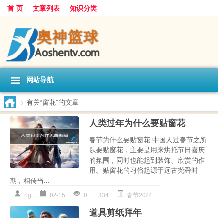
首 页
文章列表
知识分类
网站导航
>
有关“窗花”的文章
人类过年为什么要贴窗花
春节为什么要贴窗花 中国人过春节之所
以要贴窗花，主要是用来烘托节日喜庆
的氛围，同时也能起到装饰、欣赏的作
用。贴窗花的习俗起源于远古尧舜时
期，相传当...
rlg
02-15
0
334
春节2024
道具剪纸拜年