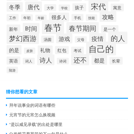
宋代
唐代
冬季
孩子
寓意
大学
学校
攻略
很多人
工作
手机
年初
技能
年龄
春节
春节期间
时间
新年
是一个
的人
梦幻西游
疫情
游戏
汤圆
父母
自己的
的是
礼物
红包
考试
皮肤
还不
诗人
都是
英语
长辈
词人
诗词
陆游
猜你想看的文章
拜年说事业的词语有哪些
元宵节的元宵怎么换视频
“是以咸见录载”的出处是哪里
白发戴花君莫笑的下一句是什么