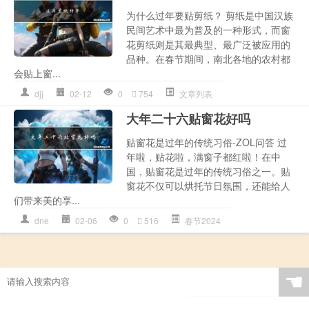
为什么过年要贴剪纸？ 剪纸是中国汉族
民间艺术中最为普及的一种形式，而窗
花剪纸则是其最典型、最广泛被应用的
品种。在春节期间，南北各地的农村都
会贴上窗...
djj
02-12
0
754
文章列表
大年二十六贴窗花好吗
贴窗花是过年的传统习俗-ZOL问答 过
年啦，贴花啦，满窗子都红啦！在中
国，贴窗花是过年的传统习俗之一。贴
窗花不仅可以烘托节日氛围，还能给人
们带来美的享...
dne
02-06
0
516
春节2024
☚