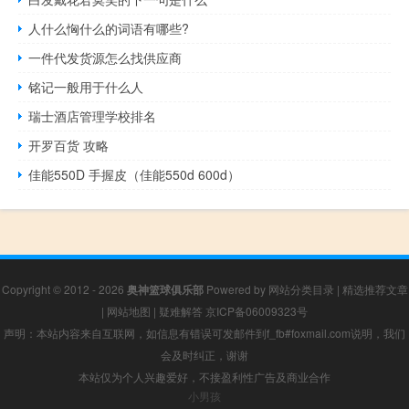
人什么恟什么的词语有哪些?
一件代发货源怎么找供应商
铭记一般用于什么人
瑞士酒店管理学校排名
开罗百货 攻略
佳能550D 手握皮（佳能550d 600d）
Copyright © 2012 - 2026
奥神篮球俱乐部
Powered by
网站分类目录
|
精选推荐文章
|
网站地图
|
疑难解答
京ICP备06009323号
声明：本站内容来自互联网，如信息有错误可发邮件到f_fb#foxmail.com说明，我们
会及时纠正，谢谢
本站仅为个人兴趣爱好，不接盈利性广告及商业合作
小男孩