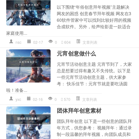
以下围绕“年俗创意拜年视频”主题解决
网友的困惑 创意春节拜年视频 网友在3
60软件管家中可以找到比较好用的视频
合成软件。另外，绘声绘影是一款适合
家庭使用...
nsc
02-17
0
604
文章列表
元宵创意做什么
元宵节活动创意主题 元宵节到了，大家
总是想要过得有趣又不失传统。以下是
一些元宵节活动创意主题，供大家参
考： 快乐佳节：元宵节就是要吃汤圆
啦！准备...
yxc
02-16
0
570
文章列表
团体拜年创意素材
团队拜年创意 以下是一些创意的团队拜
年方式，供您参考： 视频拜年：通过录
制一段温馨的拜年视频，向团队成员和