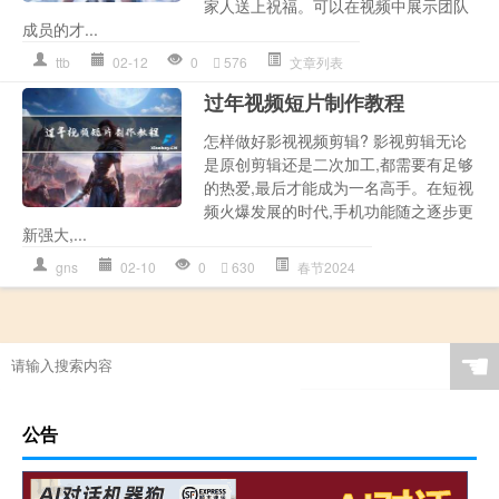
家人送上祝福。可以在视频中展示团队
成员的才...
ttb
02-12
0
576
文章列表
过年视频短片制作教程
怎样做好影视视频剪辑? 影视剪辑无论
是原创剪辑还是二次加工,都需要有足够
的热爱,最后才能成为一名高手。在短视
频火爆发展的时代,手机功能随之逐步更
新强大,...
gns
02-10
0
630
春节2024
☚
公告