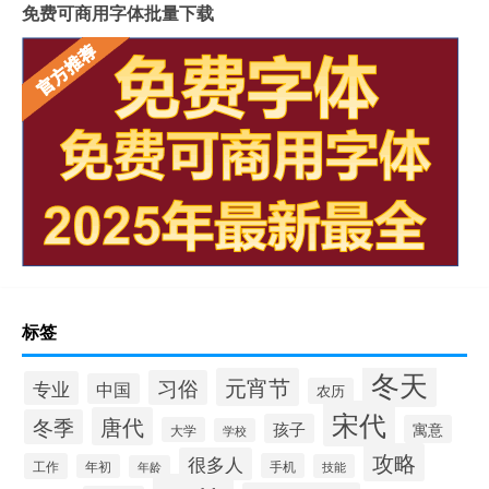
免费可商用字体批量下载
标签
冬天
元宵节
习俗
专业
中国
农历
宋代
唐代
冬季
孩子
寓意
大学
学校
攻略
很多人
工作
手机
年初
技能
年龄