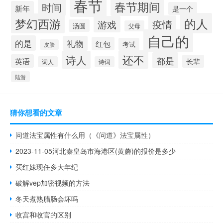
春节
春节期间
时间
新年
是一个
的人
梦幻西游
疫情
游戏
汤圆
父母
自己的
的是
礼物
红包
考试
皮肤
还不
诗人
都是
英语
长辈
词人
诗词
陆游
猜你想看的文章
问道法宝属性有什么用（《问道》法宝属性）
2023-11-05河北秦皇岛市海港区(黄蘑)的报价是多少
买红妹现任多大年纪
破解vep加密视频的方法
冬天煮熟腊肠会坏吗
收宫和收官的区别