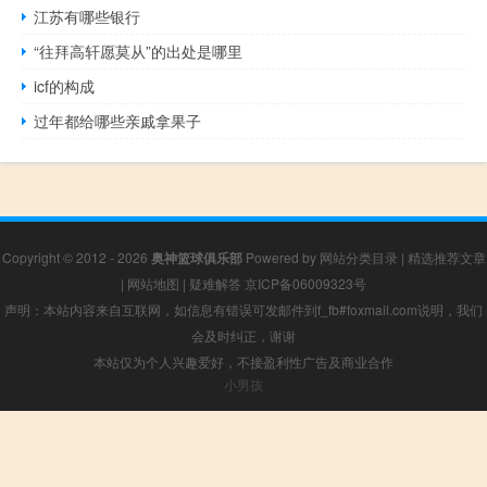
江苏有哪些银行
“往拜高轩愿莫从”的出处是哪里
icf的构成
过年都给哪些亲戚拿果子
Copyright © 2012 - 2026
奥神篮球俱乐部
Powered by
网站分类目录
|
精选推荐文章
|
网站地图
|
疑难解答
京ICP备06009323号
声明：本站内容来自互联网，如信息有错误可发邮件到f_fb#foxmail.com说明，我们
会及时纠正，谢谢
本站仅为个人兴趣爱好，不接盈利性广告及商业合作
小男孩