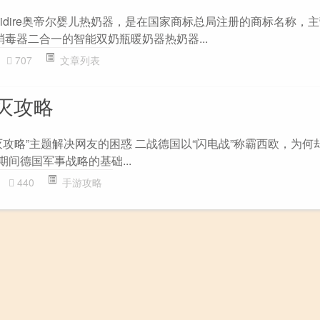
德国oidire奥帝尔婴儿热奶器，是在国家商标总局注册的商标名称，
和消毒器二合一的智能双奶瓶暖奶器热奶器...
707
文章列表
灭攻略
灭攻略”主题解决网友的困惑 二战德国以“闪电战”称霸西欧，为何
期间德国军事战略的基础...
440
手游攻略