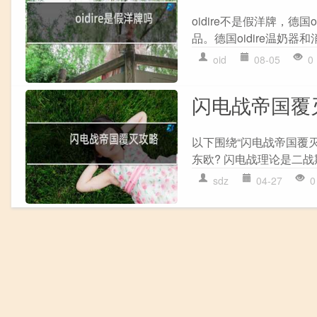
oidire不是假洋牌，
品。德国oidire温奶器
oid
08-05
0
闪电战帝国覆
以下围绕“闪电战帝国覆
东欧? 闪电战理论是二战
sdz
04-27
0