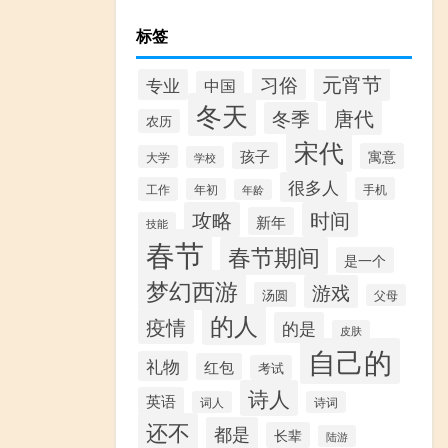
标签
元宵节
习俗
专业
中国
冬天
唐代
冬季
农历
宋代
孩子
寓意
大学
学校
很多人
工作
手机
年初
年龄
攻略
时间
新年
技能
春节
春节期间
是一个
梦幻西游
游戏
汤圆
父母
的人
疫情
的是
皮肤
自己的
礼物
红包
考试
诗人
英语
词人
诗词
还不
都是
长辈
陆游