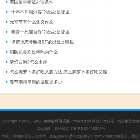
英国留学签证办理条件
“十年不作湖湘客”的出处是哪里
元宵节有什么含义作文
“妾身一死能自许”的出处是哪里
“求情抉态兮幽微彰”的出处是哪里
消防员喜欢过年吗为什么
梦幻西游2怎么出师
怎么腌萝卜条好吃又脆方法 怎么腌萝卜条好吃又脆
春节期间阜康的温度是多少
Copyright © 2012 - 2026
奥神篮球俱乐部
Powered by
网站分类目录
|
精选推荐文章
|
网站地图
|
疑难解答
京ICP备06009323号
声明：本站内容来自互联网，如信息有错误可发邮件到f_fb#foxmail.com说明，我们