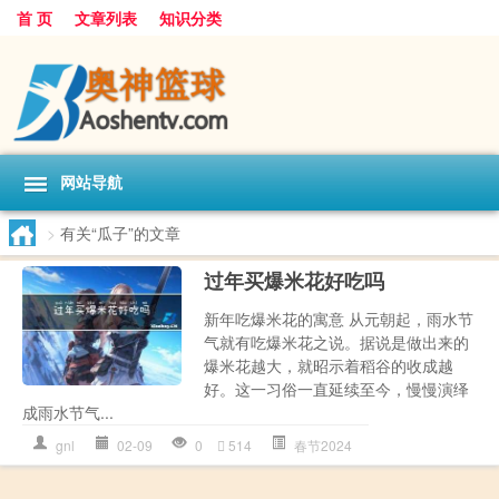
首 页
文章列表
知识分类
网站导航
>
有关“瓜子”的文章
过年买爆米花好吃吗
新年吃爆米花的寓意 从元朝起，雨水节
气就有吃爆米花之说。据说是做出来的
爆米花越大，就昭示着稻谷的收成越
好。这一习俗一直延续至今，慢慢演绎
成雨水节气...
gnl
02-09
0
514
春节2024