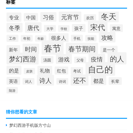
标签
冬天
元宵节
习俗
专业
中国
农历
宋代
唐代
冬季
孩子
寓意
大学
学校
攻略
很多人
工作
手机
年初
技能
年龄
春节
春节期间
时间
新年
是一个
的人
梦幻西游
疫情
游戏
汤圆
父母
自己的
的是
礼物
红包
考试
皮肤
还不
诗人
都是
英语
长辈
词人
诗词
陆游
猜你想看的文章
梦幻西游手机版方寸山