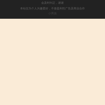
会及时纠正，谢谢
本站仅为个人兴趣爱好，不接盈利性广告及商业合作
小男孩