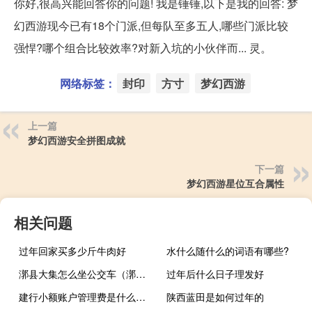
你好,很高兴能回答你的问题! 我是锤锤,以下是我的回答: 梦
幻西游现今已有18个门派,但每队至多五人,哪些门派比较
强悍?哪个组合比较效率?对新入坑的小伙伴而... 灵。
网络标签：
封印
方寸
梦幻西游
上一篇
梦幻西游安全拼图成就
下一篇
梦幻西游星位互合属性
相关问题
过年回家买多少斤牛肉好
水什么随什么的词语有哪些?
漷县大集怎么坐公交车（漷县怎么读）
过年后什么日子理发好
建行小额账户管理费是什么意思
陕西蓝田是如何过年的