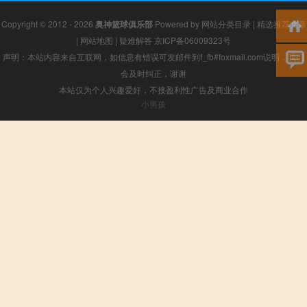
Copyright © 2012 - 2026
奥神篮球俱乐部
Powered by
网站分类目录
|
精选推荐文章
|
网站地图
|
疑难解答
京ICP备06009323号
声明：本站内容来自互联网，如信息有错误可发邮件到f_fb#foxmail.com说明，我们
会及时纠正，谢谢
本站仅为个人兴趣爱好，不接盈利性广告及商业合作
小男孩