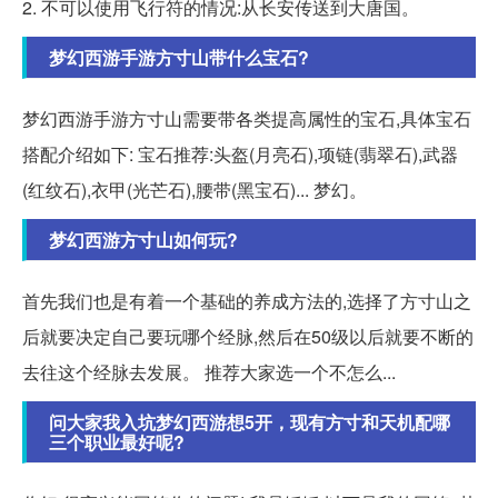
2. 不可以使用飞行符的情况:从长安传送到大唐国。
梦幻西游手游方寸山带什么宝石?
梦幻西游手游方寸山需要带各类提高属性的宝石,具体宝石
搭配介绍如下: 宝石推荐:头盔(月亮石),项链(翡翠石),武器
(红纹石),衣甲(光芒石),腰带(黑宝石)... 梦幻。
梦幻西游方寸山如何玩?
首先我们也是有着一个基础的养成方法的,选择了方寸山之
后就要决定自己要玩哪个经脉,然后在50级以后就要不断的
去往这个经脉去发展。 推荐大家选一个不怎么...
问大家我入坑梦幻西游想5开，现有方寸和天机配哪
三个职业最好呢?