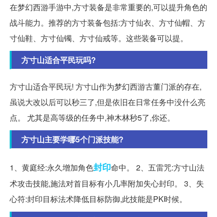
在梦幻西游手游中,方寸装备是非常重要的,可以提升角色的
战斗能力。推荐的方寸装备包括:方寸仙衣、方寸仙帽、方
寸仙鞋、方寸仙镯、方寸仙戒等。这些装备可以提。
方寸山适合平民玩吗?
方寸山适合平民玩! 方寸山作为梦幻西游古董门派的存在,
虽说大改以后可以秒三了,但是依旧在日常任务中没什么亮
点。 尤其是高等级的任务中,神木林秒5了,你还。
方寸山主要学哪5个门派技能?
封印
1、黄庭经:永久增加角色
命中。 2、五雷咒:方寸山法
术攻击技能,施法对首目标有小几率附加失心封印。 3、失
心符:封印目标法术降低目标防御,此技能是PK时候。