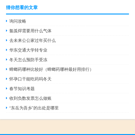
猜你想看的文章
询问攻略
氩弧焊需要用什么气体
去未来公公家过年买什么
华东交通大学转专业
冬天怎么预防手受冻
蟑螂药哪种比较好（蟑螂药哪种最好用排行）
怀孕口干能吃药吗冬天
春节知识考题
收到负数发票怎么做账
“东岳为吾乡”的出处是哪里