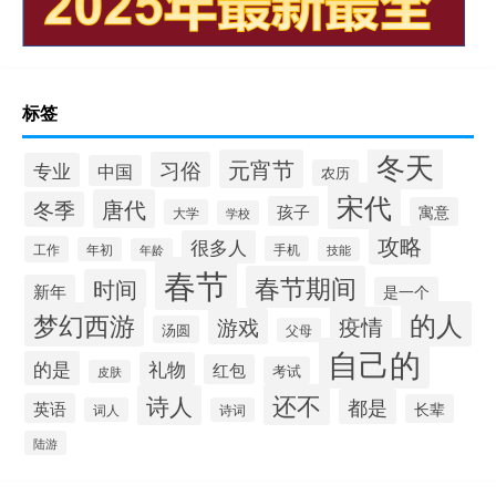
标签
冬天
元宵节
习俗
专业
中国
农历
宋代
唐代
冬季
孩子
寓意
大学
学校
攻略
很多人
工作
手机
年初
技能
年龄
春节
春节期间
时间
新年
是一个
的人
梦幻西游
疫情
游戏
汤圆
父母
自己的
的是
礼物
红包
考试
皮肤
还不
诗人
都是
英语
长辈
词人
诗词
陆游