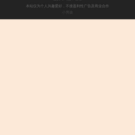
本站仅为个人兴趣爱好，不接盈利性广告及商业合作
小男孩