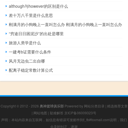
although与however的区别是什么
差十万八千里是什么意思
刚满月的小狗晚上一直叫怎么办 刚满月的小狗晚上一直叫怎么办
“穷途日日困泥沙”的出处是哪里
旅游人类学是什么
一建考b证需要什么条件
风月无边虫二出自哪
配离子稳定常数计算公式
Copyright © 2012 - 2026
奥神篮球俱乐部
Powered by
网站分类目录
|
精选推荐文章
|
网站地图
|
疑难解答
京ICP备06009323号
声明：本站内容来自互联网，如信息有错误可发邮件到f_fb#foxmail.com说明，我们
会及时纠正，谢谢