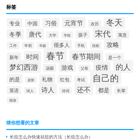
标签
冬天
元宵节
习俗
专业
中国
农历
宋代
唐代
冬季
孩子
寓意
大学
学校
攻略
很多人
工作
手机
年初
技能
年龄
春节
春节期间
时间
新年
是一个
的人
梦幻西游
疫情
游戏
汤圆
父母
自己的
的是
礼物
红包
考试
皮肤
还不
诗人
都是
英语
长辈
词人
诗词
陆游
猜你想看的文章
长痘怎么办快速祛痘的方法（长痘怎么办）