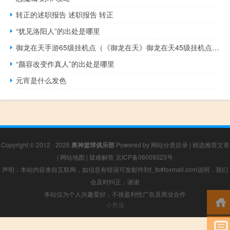
转正的述职报告 述职报告 转正
“犹见洛阳人”的出处是哪里
御龙在天手游65级挂机点（《御龙在天》御龙在天45级挂机点心得）
“颜容改变作真人”的出处是哪里
元宵是什么发色
Copyright © 2012 - 2026
奥神篮球俱乐部
Powered by
网站分类目录
|
精选推荐文章
|
网站地图
|
疑难解答
京ICP备06009323号
声明：本站内容来自互联网，如信息有错误可发邮件到f_fb#foxmail.com说明，我们
会及时纠正，谢谢
本站仅为个人兴趣爱好，不接盈利性广告及商业合作
小男孩