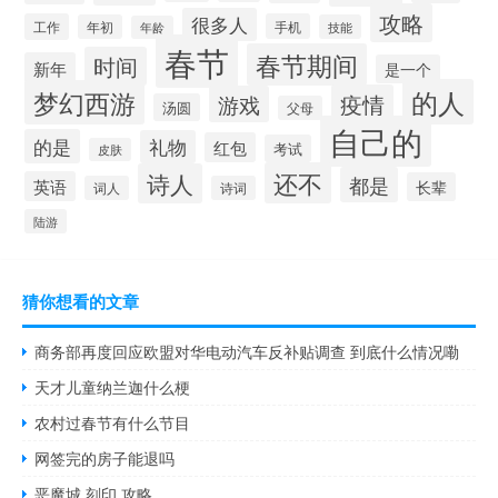
攻略
很多人
工作
手机
年初
技能
年龄
春节
春节期间
时间
新年
是一个
的人
梦幻西游
疫情
游戏
汤圆
父母
自己的
的是
礼物
红包
考试
皮肤
还不
诗人
都是
英语
长辈
词人
诗词
陆游
猜你想看的文章
商务部再度回应欧盟对华电动汽车反补贴调查 到底什么情况嘞
天才儿童纳兰迦什么梗
农村过春节有什么节目
网签完的房子能退吗
恶魔城 刻印 攻略