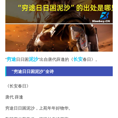
穷途
泥沙
长安
“
日日困
”出自唐代薛逢的《
春日》。
“穷途日日困泥沙”全诗
《长安春日》
唐代 薛逢
穷途日日困泥沙，上苑年年好物华。