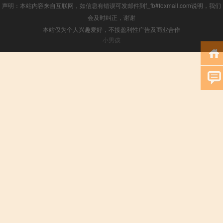
声明：本站内容来自互联网，如信息有错误可发邮件到f_fb#foxmail.com说明，我们
会及时纠正，谢谢
本站仅为个人兴趣爱好，不接盈利性广告及商业合作
小男孩