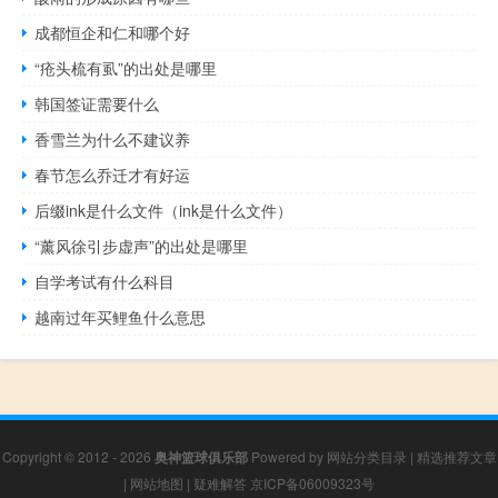
成都恒企和仁和哪个好
“疮头梳有虱”的出处是哪里
韩国签证需要什么
香雪兰为什么不建议养
春节怎么乔迁才有好运
后缀ink是什么文件（ink是什么文件）
“薰风徐引步虚声”的出处是哪里
自学考试有什么科目
越南过年买鲤鱼什么意思
Copyright © 2012 - 2026
奥神篮球俱乐部
Powered by
网站分类目录
|
精选推荐文章
|
网站地图
|
疑难解答
京ICP备06009323号