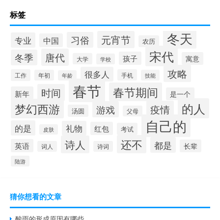
标签
冬天
元宵节
习俗
专业
中国
农历
宋代
唐代
冬季
孩子
寓意
大学
学校
攻略
很多人
工作
手机
年初
技能
年龄
春节
春节期间
时间
新年
是一个
的人
梦幻西游
疫情
游戏
汤圆
父母
自己的
的是
礼物
红包
考试
皮肤
还不
诗人
都是
英语
长辈
词人
诗词
陆游
猜你想看的文章
酸雨的形成原因有哪些