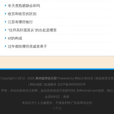
冬天煮熟腊肠会坏吗
收宫和收官的区别
江苏有哪些银行
“往拜高轩愿莫从”的出处是哪里
icf的构成
过年都给哪些亲戚拿果子
Copyright © 2012 - 2026
奥神篮球俱乐部
Powered by
网站分类目录
|
精选推荐文章
|
网站地图
|
疑难解答
京ICP备06009323号
声明：本站内容来自互联网，如信息有错误可发邮件到f_fb#foxmail.com说明，我们
会及时纠正，谢谢
本站仅为个人兴趣爱好，不接盈利性广告及商业合作
小男孩