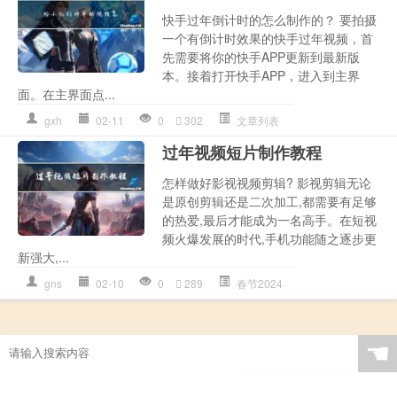
快手过年倒计时的怎么制作的？ 要拍摄
一个有倒计时效果的快手过年视频，首
先需要将你的快手APP更新到最新版
本。接着打开快手APP，进入到主界
面。在主界面点...
gxh
02-11
0
302
文章列表
过年视频短片制作教程
怎样做好影视视频剪辑? 影视剪辑无论
是原创剪辑还是二次加工,都需要有足够
的热爱,最后才能成为一名高手。在短视
频火爆发展的时代,手机功能随之逐步更
新强大,...
gns
02-10
0
289
春节2024
☚