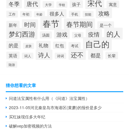
宋代
唐代
冬季
孩子
寓意
大学
学校
攻略
很多人
工作
手机
年初
技能
年龄
春节
春节期间
时间
新年
是一个
的人
梦幻西游
疫情
游戏
汤圆
父母
自己的
的是
礼物
红包
考试
皮肤
还不
诗人
都是
英语
长辈
词人
诗词
陆游
猜你想看的文章
问道法宝属性有什么用（《问道》法宝属性）
2023-11-05河北秦皇岛市海港区(黄蘑)的报价是多少
买红妹现任多大年纪
破解vep加密视频的方法