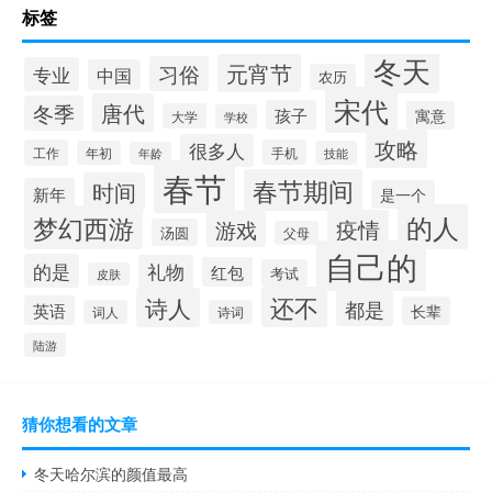
标签
冬天
元宵节
习俗
专业
中国
农历
宋代
唐代
冬季
孩子
寓意
大学
学校
攻略
很多人
工作
手机
年初
技能
年龄
春节
春节期间
时间
新年
是一个
的人
梦幻西游
疫情
游戏
汤圆
父母
自己的
的是
礼物
红包
考试
皮肤
还不
诗人
都是
英语
长辈
词人
诗词
陆游
猜你想看的文章
冬天哈尔滨的颜值最高