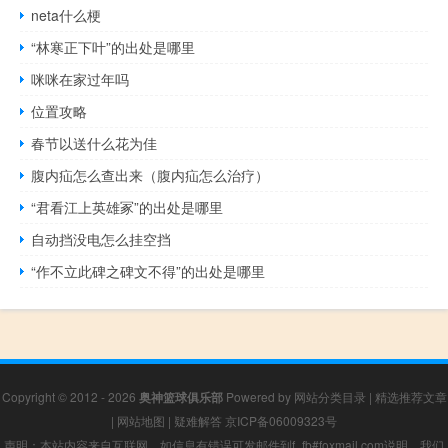
neta什么梗
“林寒正下叶”的出处是哪里
咪咪在家过年吗
位置攻略
春节以送什么花为佳
腹内疝怎么查出来（腹内疝怎么治疗）
“君看江上英雄冢”的出处是哪里
自动挡没电怎么挂空挡
“作不立此碑之碑文不得”的出处是哪里
Copyright © 2012 - 2026
奥神篮球俱乐部
Powered by
网站分类目录
|
精选推荐文章
|
网站地图
|
疑难解答
京ICP备06009323号
声明：本站内容来自互联网，如信息有错误可发邮件到f_fb#foxmail.com说明，我们