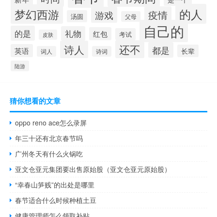
的人
梦幻西游
疫情
游戏
汤圆
父母
自己的
的是
礼物
红包
考试
皮肤
还不
诗人
都是
英语
长辈
词人
诗词
陆游
猜你想看的文章
oppo reno ace怎么录屏
年三十还有北京春节吗
广州冬天有什么火锅吃
亚文仓亚元集团要出售原始股（亚文仓亚元原始股）
“幸春山笋贱”的出处是哪里
春节适合什么时候种植土豆
健康管理师怎么领取补贴