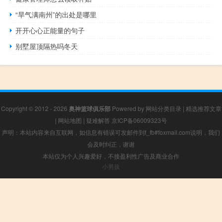
“旱气满南州”的出处是哪里
开开心心正能量的句子
别墅屋顶隔热吗冬天
Copyright © 2012 - 2026
奥神篮球俱乐部
Powered by
网站分类目录
|
精选推荐文章
|
网站地图
|
疑难解答
京ICP备06009323号
声明：本站内容来自互联网，如信息有错误可发邮件到f_fb#foxmail.com说明，我们
会及时纠正，谢谢
本站仅为个人兴趣爱好，不接盈利性广告及商业合作
小男孩