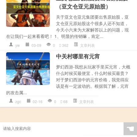
（亚文仓亚元原始股）
关于亚文仓亚元集团要出售原始股，亚
文仓亚元原始股这个很多人还不知道，
今天小六来为大家解答以上的问题，现
在让我们一起来看看吧！ 1、明显的传销嘛，肯定...
yw
03-09
0
362
文章列表
中关村哪里有元宵
梦幻西游-我想从玩家手里买元宵，大概
什么时候买最便宜，什么时候买最贵？
对于梦幻西游中的元宵价格，我觉得应
该是有一定波动的。根据我了解，元宵
的攻击属...
zgc
02-16
0
68
文章列表
☚