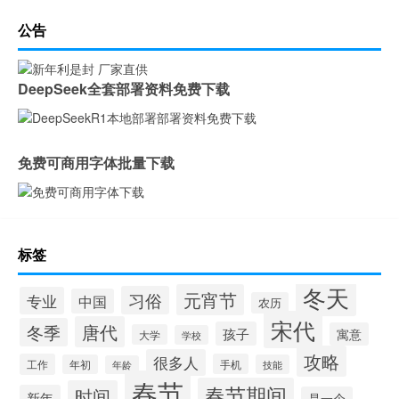
公告
DeepSeek全套部署资料免费下载
免费可商用字体批量下载
标签
冬天
元宵节
习俗
专业
中国
农历
宋代
唐代
冬季
孩子
寓意
大学
学校
攻略
很多人
工作
手机
年初
技能
年龄
春节
春节期间
时间
新年
是一个