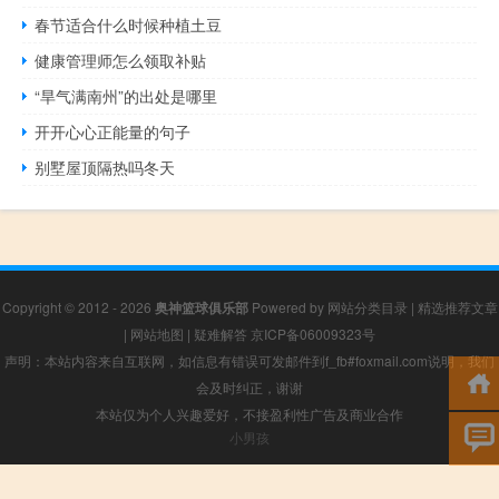
春节适合什么时候种植土豆
健康管理师怎么领取补贴
“旱气满南州”的出处是哪里
开开心心正能量的句子
别墅屋顶隔热吗冬天
Copyright © 2012 - 2026
奥神篮球俱乐部
Powered by
网站分类目录
|
精选推荐文章
|
网站地图
|
疑难解答
京ICP备06009323号
声明：本站内容来自互联网，如信息有错误可发邮件到f_fb#foxmail.com说明，我们
会及时纠正，谢谢
本站仅为个人兴趣爱好，不接盈利性广告及商业合作
小男孩