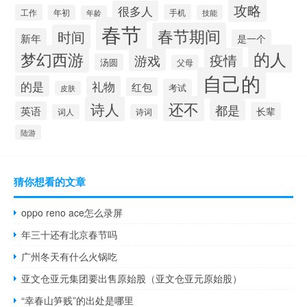
攻略
很多人
工作
手机
年初
技能
年龄
春节
春节期间
时间
新年
是一个
的人
梦幻西游
疫情
游戏
汤圆
父母
自己的
的是
礼物
红包
考试
皮肤
还不
诗人
都是
英语
长辈
词人
诗词
陆游
猜你想看的文章
oppo reno ace怎么录屏
年三十还有北京春节吗
广州冬天有什么火锅吃
亚文仓亚元集团要出售原始股（亚文仓亚元原始股）
“幸春山笋贱”的出处是哪里