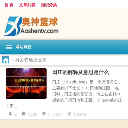
首 页
文章列表
知识分类
网站导航
>
有关“田地”的文章
田庄的解释及意思是什么
田庄（tián zhuāng）是一个汉语词汇，
主要有以下含义： 1. 田地和庄园 ：在
旧时，田庄指的是官僚、地主在农村中
拥有的广阔田地和庄园。 2. 农村或村庄
：田...
tz
12-26
0
607
文章列表