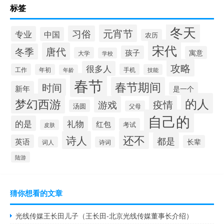
标签
冬天
元宵节
习俗
专业
中国
农历
宋代
唐代
冬季
孩子
寓意
大学
学校
攻略
很多人
工作
手机
年初
技能
年龄
春节
春节期间
时间
新年
是一个
的人
梦幻西游
疫情
游戏
汤圆
父母
自己的
的是
礼物
红包
考试
皮肤
还不
诗人
都是
英语
长辈
词人
诗词
陆游
猜你想看的文章
光线传媒王长田儿子（王长田-北京光线传媒董事长介绍）