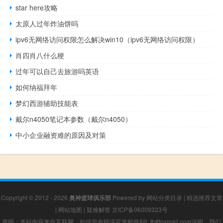
star here攻略
太原人过年炸油饼吗
ipv6无网络访问权限怎么解决win10（ipv6无网络访问权限）
肖四肖八什么梗
过年可以自己去旅游吗英语
如何纳福拜年
梦幻西游辅助技能表
戴尔n4050笔记本参数（戴尔n4050）
中小企业融资难的原因及对策
Copyright © 2012 - 2026
奥神篮球俱乐部
Powered by
网站分类目录
|
精选推荐文章
|
网站地图
|
疑难解答
京ICP备06009323号
声明：本站内容来自互联网，如信息有错误可发邮件到f_fb#foxmail.com说明，我们