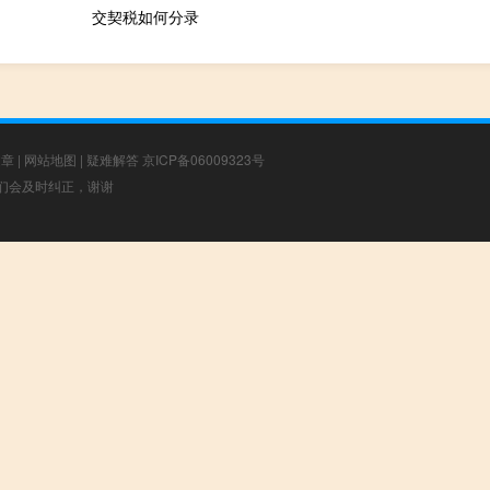
交契税如何分录
文章
|
网站地图
|
疑难解答
京ICP备06009323号
，我们会及时纠正，谢谢