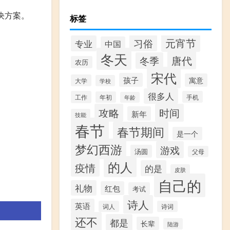
决方案。
标签
元宵节
习俗
专业
中国
冬天
唐代
冬季
农历
宋代
孩子
寓意
大学
学校
很多人
工作
手机
年初
年龄
攻略
时间
新年
技能
春节
春节期间
是一个
梦幻西游
游戏
汤圆
父母
的人
疫情
的是
皮肤
自己的
礼物
红包
考试
诗人
英语
词人
诗词
还不
都是
长辈
陆游