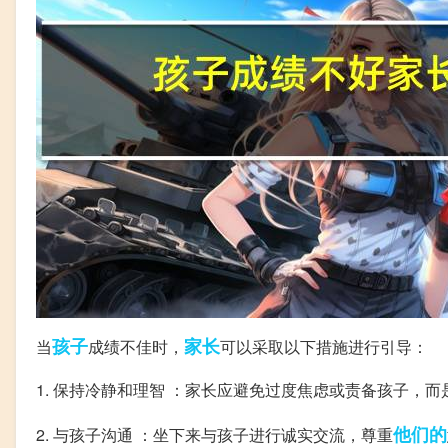
孩子
家长
当
成绩不佳时，
可以采取以下措施进行引导：
1. 保持冷静和理智 ：家长应避免过度焦虑或责备孩子，
他们的
2. 与孩子沟通 ：坐下来与孩子进行诚实交流，尊重