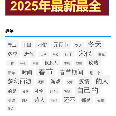
标签
冬天
元宵节
习俗
专业
中国
农历
宋代
唐代
冬季
孩子
寓意
大学
学校
攻略
很多人
工作
手机
年初
技能
年龄
春节
春节期间
时间
新年
是一个
的人
梦幻西游
疫情
游戏
汤圆
父母
自己的
的是
礼物
红包
考试
皮肤
还不
诗人
都是
英语
长辈
词人
诗词
陆游