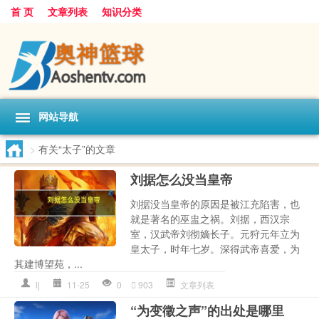
首 页
文章列表
知识分类
网站导航
>
有关“太子”的文章
刘据怎么没当皇帝
刘据没当皇帝的原因是被江充陷害，也
就是著名的巫盅之祸。刘据，西汉宗
室，汉武帝刘彻嫡长子。元狩元年立为
皇太子，时年七岁。深得武帝喜爱，为
其建博望苑，...
lj
11-25
0
903
文章列表
“为变徵之声”的出处是哪里