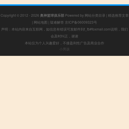
Copyright © 2012 - 2026
奥神篮球俱乐部
Powered by
网站分类目录
|
精选推荐文章
|
网站地图
|
疑难解答
京ICP备06009323号
声明：本站内容来自互联网，如信息有错误可发邮件到f_fb#foxmail.com说明，我们
会及时纠正，谢谢
本站仅为个人兴趣爱好，不接盈利性广告及商业合作
小男孩