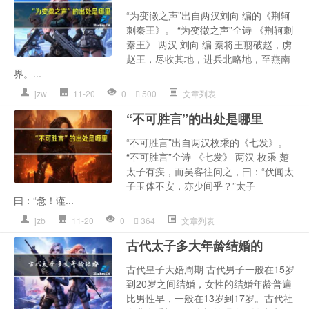
“为变徵之声”出自两汉刘向 编的《荆轲
刺秦王》。 “为变徵之声”全诗 《荆轲刺
秦王》 两汉 刘向 编 秦将王翦破赵，虏
赵王，尽收其地，进兵北略地，至燕南
界。...
jzw
11-20
0
500
文章列表
“不可胜言”的出处是哪里
“不可胜言”出自两汉枚乘的《七发》。
“不可胜言”全诗 《七发》 两汉 枚乘 楚
太子有疾，而吴客往问之，曰：“伏闻太
子玉体不安，亦少间乎？”太子
曰：“惫！谨...
jzb
11-20
0
364
文章列表
古代太子多大年龄结婚的
古代皇子大婚周期 古代男子一般在15岁
到20岁之间结婚，女性的结婚年龄普遍
比男性早，一般在13岁到17岁。古代社