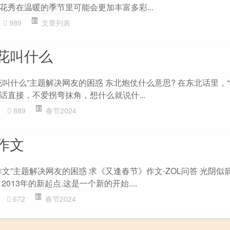
花秀在温暖的季节里可能会更加丰富多彩...
989
文章列表
花叫什么
叫什么”主题解决网友的困惑 东北炮仗什么意思? 在东北话里，“
话直接，不爱拐弯抹角，想什么就说什...
889
春节2024
作文
文”主题解决网友的困惑 求《又逢春节》作文-ZOL问答 光阴似箭
013年的新起点.这是一个新的开始....
672
春节2024