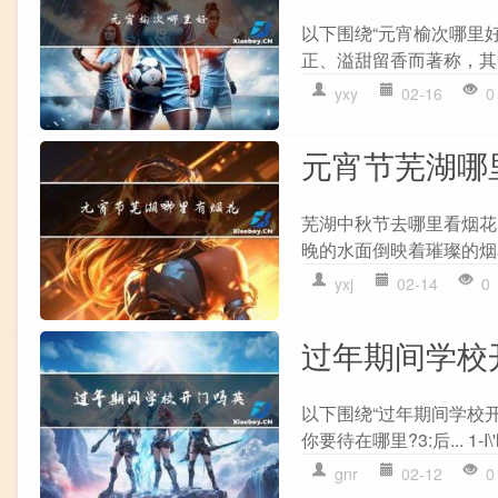
以下围绕“元宵榆次哪里
正、溢甜留香而著称，其
yxy
02-16
0
元宵节芜湖哪
芜湖中秋节去哪里看烟花
晚的水面倒映着璀璨的烟
yxj
02-14
0
过年期间学校
以下围绕“过年期间学校开
你要待在哪里?3:后... 1-I\'ll s
gnr
02-12
0