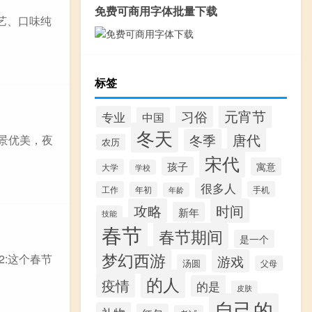
免费可商用字体批量下载
艺、口味纯
标签
元宵节
习俗
专业
中国
冬天
唐代
冬季
景优美，夜
农历
宋代
孩子
寓意
大学
学校
很多人
工作
手机
年初
年龄
攻略
时间
新年
技能
春节
春节期间
是一个
梦幻西游
2:这个春节
游戏
汤圆
父母
的人
疫情
的是
皮肤
自己的