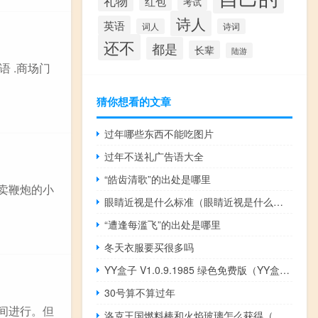
礼物
红包
考试
诗人
英语
词人
诗词
还不
都是
长辈
陆游
 .商场门
猜你想看的文章
过年哪些东西不能吃图片
过年不送礼广告语大全
“皓齿清歌”的出处是哪里
卖鞭炮的小
眼睛近视是什么标准（眼睛近视是什么原因）
“遭逢每滥飞”的出处是哪里
冬天衣服要买很多吗
YY盒子 V1.0.9.1985 绿色免费版（YY盒子 V1.0.9.1985 绿色免费版功能简介）
30号算不算过年
间进行。但
洛克王国燃料棒和火焰玻璃怎么获得（洛克王国燃料棒和火焰玻璃怎么得）