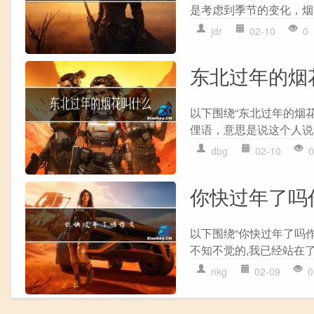
是考虑到季节的变化，烟
jdr
02-10
0
东北过年的烟
以下围绕“东北过年的烟花
俚语，意思是说这个人说
dbg
02-10
0
你快过年了吗
以下围绕“你快过年了吗作
不知不觉的,我已经站在了2
nkg
02-09
0