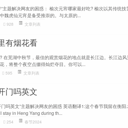
好”主题解决网友的困惑： 榆次元宵哪家最好吃? 榆次以其传统技
中魏虎仙元宵是备受推崇的。与太原的...
928
文章列表
里有烟花看
? 在芜湖中秋节，最佳的观赏烟花的地点就是长江边。长江边风
花，将整个夜空点缀得灿烂夺目。你可以...
595
文章列表
开门吗英文
门吗英文”主题解决网友的困惑 英语翻译1:这个春节我留在衡阳.
tay in Heng Yang during th...
254
春节2024