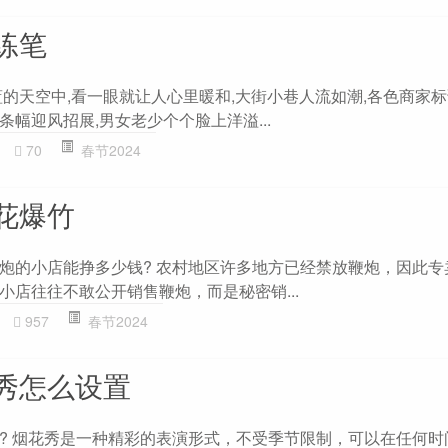
练笔
的天空中,看一眼就让人心里暖和,大街小巷人流如潮,各色商家标语
幅迎风招展,男女老少个个脸上洋溢...
70
春节2024
花爆竹
炮的小店能挣多少钱? 农村地区许多地方已经禁放鞭炮，因此专
小店往往不敢公开销售鞭炮，而是秘密销...
957
春节2024
秀怎么设置
? 烟花秀是一种精彩的表演形式，不受季节限制，可以在任何时