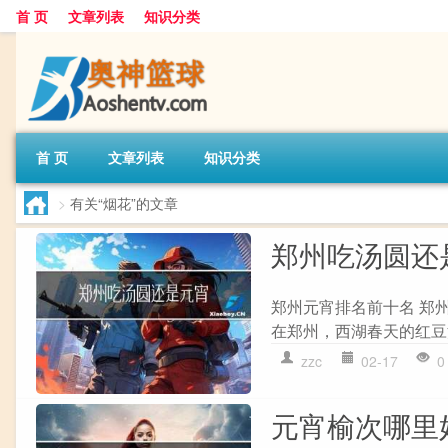
首 页
文章列表
知识分类
首 页
文章列表
知识分类
>
有关“烟花”的文章
郑州吃汤圆还
郑州元宵排名前十名 郑
在郑州，西湖春天的红豆
zzc
02-17
0
元宵榆次哪里