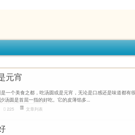
是元宵
州是一个美食之都，吃汤圆或是元宵，无论是口感还是味道都有
沙汤圆是首屈一指的好吃。它的皮薄馅多...
225
文章列表
好