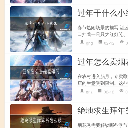
过年干什么小
春节热闹场景的描写 湛蓝
口挂着一只只大红灯笼、条
gng
02-12
0
过年怎么卖烟
在农村进入腊月，专卖鞭
店的生意受到限制。这些
gnz
02-12
0
绝地求生拜年
烟花秀需要解锁哪些季节