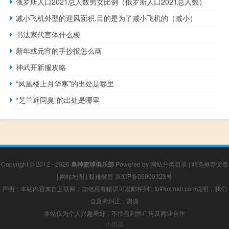
俄罗斯人口2021总人数男女比例（俄罗斯人口2021总人数）
减小飞机外型的迎风面积,目的是为了减小飞机的（减小）
书法家代言体什么梗
新年或元宵的手抄报怎么画
神武开新服攻略
“凤凰楼上月华寒”的出处是哪里
“芝兰近同臭”的出处是哪里
Copyright © 2012 - 2026
奥神篮球俱乐部
Powered by
网站分类目录
|
精选推荐文章
|
网站地图
|
疑难解答
京ICP备06009323号
声明：本站内容来自互联网，如信息有错误可发邮件到f_fb#foxmail.com说明，我们
会及时纠正，谢谢
本站仅为个人兴趣爱好，不接盈利性广告及商业合作
小男孩