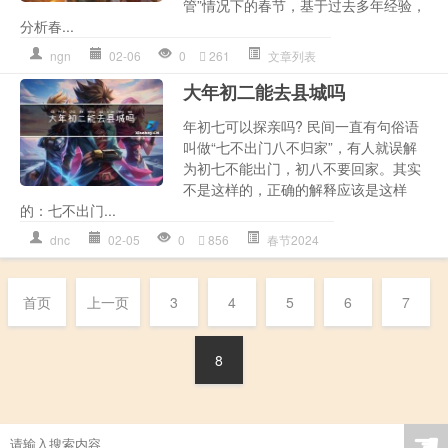
管”情况下的春节，基于过去多年经验，
分析春...
ngn
02-06
0
261
文章列表
大年初二能去县城吗
年初七可以探亲吗? 民间一直有句俗语
叫做“七不出门八不归家”，有人就误解
为初七不能出门，初八不要回家。其实
不是这样的，正确的解释应该是这样
的：七不出门...
dnc
02-05
0
856
春节2024
首页
上一页
3
4
5
6
7
8
☚