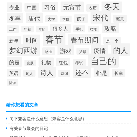
冬天
元宵节
习俗
专业
中国
农历
宋代
唐代
冬季
孩子
寓意
大学
学校
攻略
很多人
工作
手机
年初
技能
年龄
春节
春节期间
时间
新年
是一个
的人
梦幻西游
疫情
游戏
汤圆
父母
自己的
的是
礼物
红包
考试
皮肤
还不
诗人
都是
英语
长辈
词人
诗词
陆游
猜你想看的文章
向下兼容是什么意思（兼容是什么意思）
有关春节聚会的日记