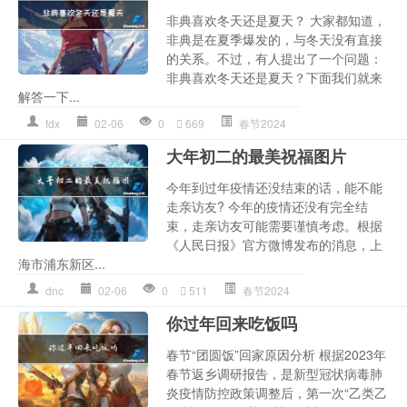
非典喜欢冬天还是夏天？ 大家都知道，
非典是在夏季爆发的，与冬天没有直接
的关系。不过，有人提出了一个问题：
非典喜欢冬天还是夏天？下面我们就来
解答一下...
fdx
02-06
0
669
春节2024
大年初二的最美祝福图片
今年到过年疫情还没结束的话，能不能
走亲访友? 今年的疫情还没有完全结
束，走亲访友可能需要谨慎考虑。根据
《人民日报》官方微博发布的消息，上
海市浦东新区...
dnc
02-06
0
511
春节2024
你过年回来吃饭吗
春节“团圆饭”回家原因分析 根据2023年
春节返乡调研报告，是新型冠状病毒肺
炎疫情防控政策调整后，第一次“乙类乙