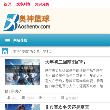
首 页
文章列表
知识分类
网站导航
>
有关“疫情”的文章
- 第8页
大年初二回南阳好吗
过年去丈母娘家是年前还是年后? 过年
去丈母娘家年前年后都要去。年前去的
意义在于给丈母娘家送肉送年货，看看
他们年货是否办齐了，还需要点啥，给
他们补办齐...
dnc
02-07
0
150
春节2024
非典喜欢冬天还是夏天