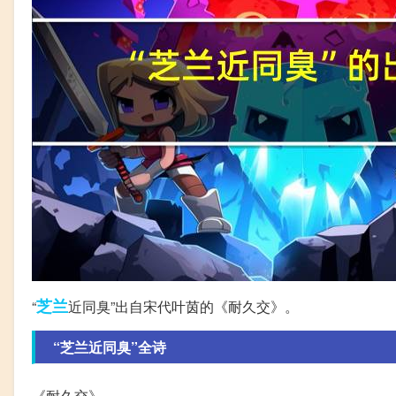
芝兰
“
近同臭”出自宋代叶茵的《耐久交》。
“芝兰近同臭”全诗
《耐久交》