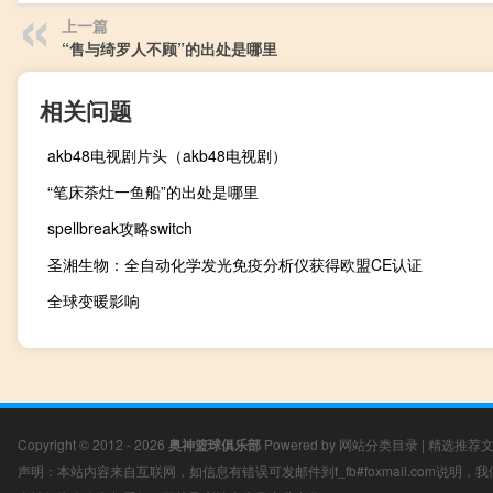
上一篇
“售与绮罗人不顾”的出处是哪里
相关问题
akb48电视剧片头（akb48电视剧）
“笔床茶灶一鱼船”的出处是哪里
spellbreak攻略switch
圣湘生物：全自动化学发光免疫分析仪获得欧盟CE认证
全球变暖影响
Copyright © 2012 - 2026
奥神篮球俱乐部
Powered by
网站分类目录
|
精选推荐
声明：本站内容来自互联网，如信息有错误可发邮件到f_fb#foxmail.com说明