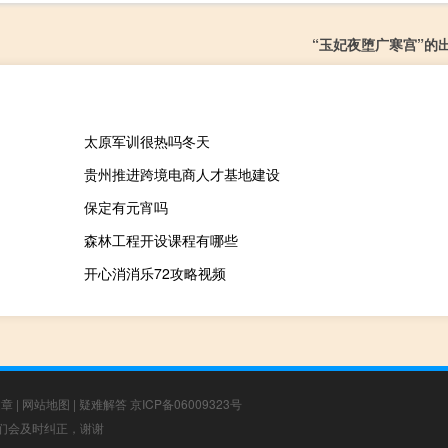
“玉妃夜堕广寒宫”的
太原军训很热吗冬天
贵州推进跨境电商人才基地建设
保定有元宵吗
森林工程开设课程有哪些
开心消消乐72攻略视频
文章
|
网站地图
|
疑难解答
京ICP备06009323号
，我们会及时纠正，谢谢