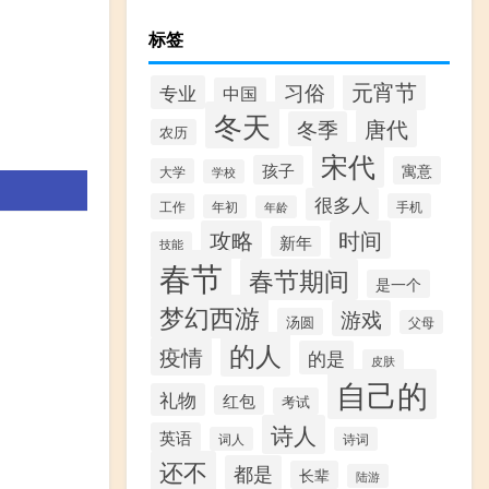
标签
元宵节
习俗
专业
中国
冬天
唐代
冬季
农历
宋代
孩子
寓意
大学
学校
很多人
工作
手机
年初
年龄
攻略
时间
新年
技能
春节
春节期间
是一个
梦幻西游
游戏
汤圆
父母
的人
疫情
的是
皮肤
自己的
礼物
红包
考试
诗人
英语
词人
诗词
还不
都是
长辈
陆游