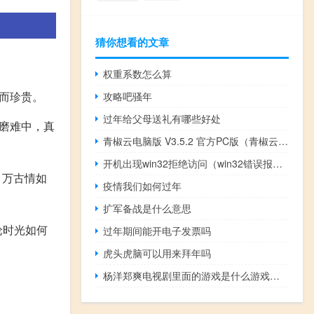
猜你想看的文章
权重系数怎么算
而珍贵。
攻略吧骚年
过年给父母送礼有哪些好处
磨难中，真
青椒云电脑版 V3.5.2 官方PC版（青椒云电脑版 V3.5.2 官方PC版功能简介）
开机出现win32拒绝访问（win32错误报告拒绝访问）
，万古情如
疫情我们如何过年
扩军备战是什么意思
论时光如何
过年期间能开电子发票吗
虎头虎脑可以用来拜年吗
杨洋郑爽电视剧里面的游戏是什么游戏（杨洋郑爽电视剧）