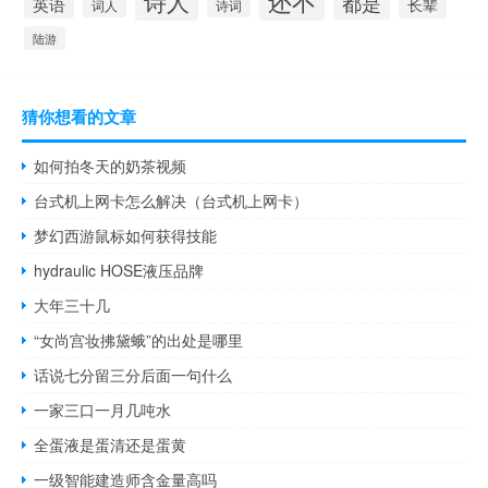
还不
诗人
都是
英语
长辈
词人
诗词
陆游
猜你想看的文章
如何拍冬天的奶茶视频
台式机上网卡怎么解决（台式机上网卡）
梦幻西游鼠标如何获得技能
hydraulic HOSE液压品牌
大年三十几
“女尚宫妆拂黛蛾”的出处是哪里
话说七分留三分后面一句什么
一家三口一月几吨水
全蛋液是蛋清还是蛋黄
一级智能建造师含金量高吗