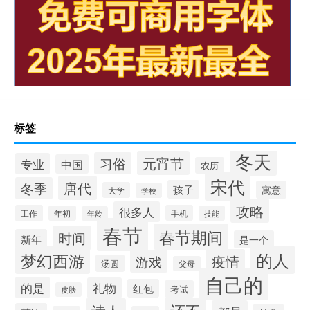
标签
冬天
元宵节
习俗
专业
中国
农历
宋代
唐代
冬季
孩子
寓意
大学
学校
攻略
很多人
工作
手机
年初
技能
年龄
春节
春节期间
时间
新年
是一个
的人
梦幻西游
疫情
游戏
汤圆
父母
自己的
的是
礼物
红包
考试
皮肤