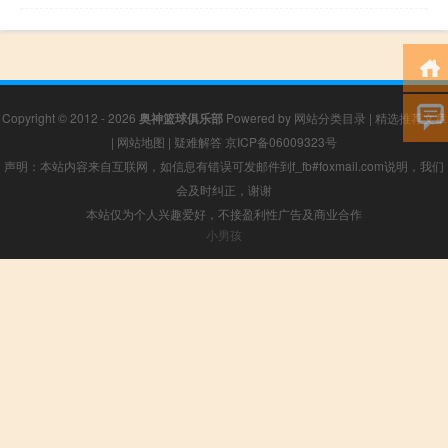
Copyright © 2012 - 2026
奥神篮球俱乐部
Powered by
网站分类目录
|
精选推荐文章
|
网站地图
|
疑难解答
京ICP备06009323号
声明：本站内容来自互联网，如信息有错误可发邮件到f_fb#foxmail.com说明，我们
会及时纠正，谢谢
本站仅为个人兴趣爱好，不接盈利性广告及商业合作
小男孩