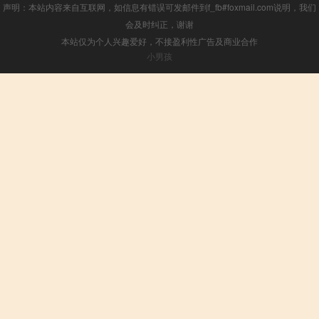
声明：本站内容来自互联网，如信息有错误可发邮件到f_fb#foxmail.com说明，我们
会及时纠正，谢谢
本站仅为个人兴趣爱好，不接盈利性广告及商业合作
小男孩