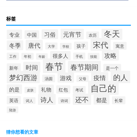
标签
冬天
元宵节
习俗
专业
中国
农历
宋代
唐代
冬季
孩子
寓意
大学
学校
攻略
很多人
工作
手机
年初
技能
年龄
春节
春节期间
时间
新年
是一个
的人
梦幻西游
疫情
游戏
汤圆
父母
自己的
的是
礼物
红包
考试
皮肤
还不
诗人
都是
英语
长辈
词人
诗词
陆游
猜你想看的文章