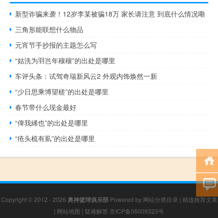
新型诈骗来袭！12岁李某被骗18万 家长请注意 到底什么情况嘞
三角形能联想什么物品
元宵节手抄报的主题怎么写
“姑洗为羽岂年穰穰”的出处是哪里
车评头条：试驾奇瑞新风云2 外观内饰焕然一新
“少日思乘博望槎”的出处是哪里
春节带什么现金最好
“俾我絺也”的出处是哪里
“疮头梳有虱”的出处是哪里
Copyright © 2012 - 2026
奥神篮球俱乐部
Powered by
网站分类目录
|
精选推荐文章
|
网站地图
|
疑难解答
京ICP备06009323号