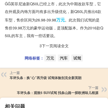
ĠĠ英菲尼迪新Q50L已经上市，此次为中期改款车型，它
在外观及内饰方面均有多出升级优化，新Q50L共推出6款
万元
车型，售价区间为26.98-39.98
。此次我们试驾的是
售价39.98万元的豪华运动版，是顶配版本。作为2016款Q
50L的车主，我有一些话要说。
3下一页阅读全文
网络标签：
万元
汽车
试驾
上一篇
车评头条：换“心”再升级 试驾体验别克全新英朗
下一篇
车评头条：观致5 SUV试驾 找条山路一探欧洲味儿根源
相关问题