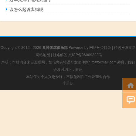
该怎么起诉离婚呢
Copyright © 2012 - 2026
奥神篮球俱乐部
Powered by
网站分类目录
|
精选推荐文章
|
网站地图
|
疑难解答
京ICP备06009323号
声明：本站内容来自互联网，如信息有错误可发邮件到f_fb#foxmail.com说明，我们
会及时纠正，谢谢
本站仅为个人兴趣爱好，不接盈利性广告及商业合作
小男孩