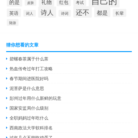
自己的
的是
礼物
红包
考试
皮肤
还不
诗人
都是
英语
长辈
词人
诗词
陆游
猜你想看的文章
碧螺春茶属于什么茶
热血传奇过年打工攻略
春节期间进医院好吗
泥菩萨是什么意思
彭州过年用什么新鲜的玩意
国家安监局什么级别
全职妈妈过年吃什么
西南政法大学软科排名
过年几点不能吃鸡蛋了