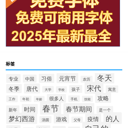
标签
冬天
元宵节
习俗
专业
中国
农历
宋代
唐代
冬季
孩子
寓意
大学
学校
攻略
很多人
工作
手机
年初
技能
年龄
春节
春节期间
时间
新年
是一个
的人
梦幻西游
疫情
游戏
汤圆
父母