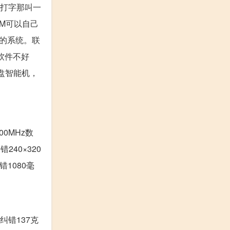
盘打字那叫一
OM可以自己
的系统。联
软件不好
盘智能机，
00MHz数
40×320
错1080毫
纠错137克