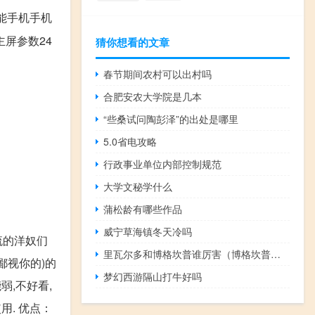
智能手机手机
寸主屏参数24
猜你想看的文章
春节期间农村可以出村吗
合肥安农大学院是几本
“些桑试问陶彭泽”的出处是哪里
5.0省电攻略
行政事业单位内部控制规范
大学文秘学什么
蒲松龄有哪些作品
威宁草海镇冬天冷吗
流的洋奴们
里瓦尔多和博格坎普谁厉害（博格坎普厉害吗）
鄙视你的)的
梦幻西游隔山打牛好吗
能弱,不好看,
用. 优点：