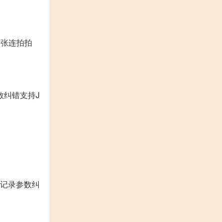
8张连拍拍
数纠错支持J
话记录参数纠