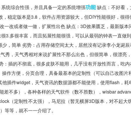
功能
，系统综合性强，并且具备一定的系统增强
缺点：不好看，太
败，稳定版本是3.8，软件占用资源较大，但DIY性能很好，很
己改一改或者做一做，扩展性出色 缺点：3D效果匮乏，最新版本
很3.多很丰富，而且拓展性能很强，可以从最弱的钟表一直做
源少，简单 劣势：占用存储空间太大，居然没有记录李小龙诞辰
起天气秀，天气秀相对来说扩展性不那么出色，但很简单，很漂亮
劣势：插的不彻底，很多皮肤不能用，几乎没有开放性而言，吃内
势：操作方便，分页合理，具备最基本的定制性（可以自己改图片和fl
插件widget，天气资讯的数据源都不能使用，使用flash，
桌面功能差不多），各种各样的天气软件（数不胜数），wisbar advan
ck clock（定制性不太强），马尼拉（暂无横屏3D版本，对不起
麻烦呢）等等，就不一一介绍了。