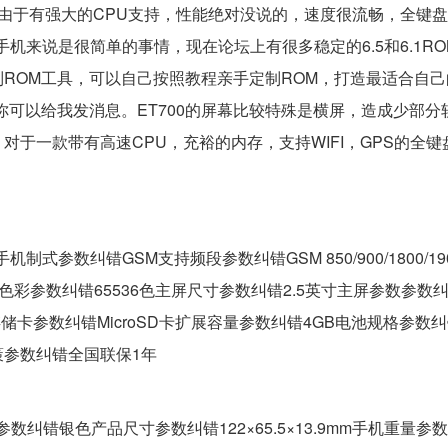
：由于有强大的CPU支持，性能绝对没说的，速度很流畅，全键
机来说是很简单的事情，现在论坛上有很多稳定的6.5和6.1R
ROM工具，可以自己按照教程亲手定制ROM，打造最适合自己
你可以给我发消息。ET700的屏幕比较特殊是横屏，造成少部分
于一款带有高速CPU，充裕的内存，支持WIFI，GPS的全键
参数纠错GSM支持频段参数纠错GSM 850/900/1800/19
彩参数纠错65536色主屏尺寸参数纠错2.5英寸主屏参数参数纠错2
sional存储卡参数纠错MicroSD卡扩展容量参数纠错4GB电池规格参数纠
参数纠错全国联保1年
纠错银色产品尺寸参数纠错122×65.5×13.9mm手机重量参数