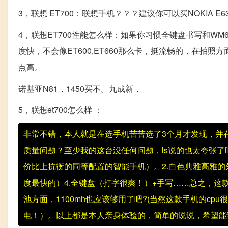
3，联想 ET700：联想手机？？？建议你可以买NOKIA E
4，联想ET700性能怎么样：如果你习惯全键盘书写和WM6.
度快，不会像ET600,ET660那么卡，挺流畅的，在拍
点高。
诺基亚N81，1450买不。九成新，
5，联想et700怎么样 ：
非常不错，本人就是在选手机苦苦选了3个月才发现，并
质量问题？至少我的这台没任何问题，ls说的也太夸张了
价比上抗衡的同等配置的智能手机）。2.白色典雅高雅的外观
度最快的）4.全键盘（打字很爽！）+手写……总之，这
池方面，1100mh也应该够用了吧?(当然这款手机的c
电！）。以上都是本人亲身体验的，简单的说说，希望能