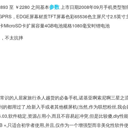
参数
3 至 ￥2280 之间基本
上市日期2008年09月手机类型
据传输GPRS，EDGE屏幕材质TFT屏幕色彩65536色主屏尺寸2.5英
onal存储卡MicroSD卡扩展容量4GB电池规格1080毫安时锂电池
水，不太抗摔
点爱国常识的人居家旅行杀人越货的必备手机,诺基亚啊索尼啊三星之
看到的都用过了,给新入手或者其他横屏机(当然,作为联想粉丝,我会
是4.03,软件稳定,资源占用小,而且不容易起冲突,但是比较傻,diy性
SPB +,只适合初学者使用,并且,仅作为一个增强型而非美化性软件使