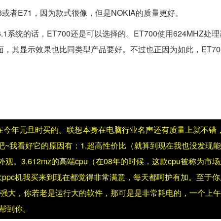
63或者E71，因为款式很像，但是NOKIA的质量更好。
1系统的话，ET700还是可以选择的。ET700使用624MHZ处
照方面，其显示效果也比同类型产品要好。不过也正因为如此，ET7
在今年元旦时买的。联想本身在电脑行业名声还有质量上就不错
吧~我看好它的原因有：1.超高性价比（就算到现在我也没发现
。3.612mz的高端cpu（在08年的时候，这款cpu被称为市
款ppc机我买来到现在都觉得非常满意，每天都呵护有加。至于
pu很强大，你若老是运行大的软件，那可是是非常耗电的，一个上
帮到你。