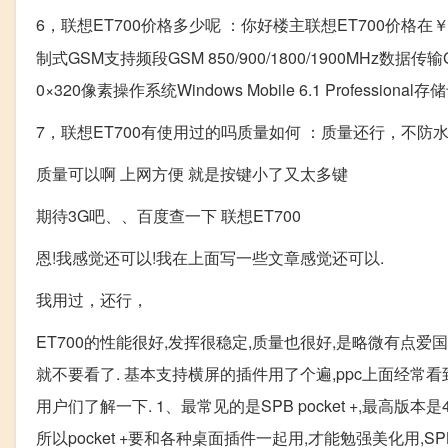
6，联想ET700价格多少呢 ：你好楼主联想ET700价格在￥89
制式GSM支持频段GSM 850/900/1800/1900MHz数
0×320像素操作系统Windows Mobile 6.1 Professi
7，联想ET700有使用过的吗质量如何 ：质量还行，不防
质量可以啊 上网方便 就是按键小了又太多键
期待3G吧、、百度查一下 联想ET700
恩!我感觉还可以!我在上面写一些文章感觉还可以.
我用过，还行，
ET700的性能很好,发挥很稳定,质量也很好,是略微有
就不要看了. 基本支持横屏的插件用了个遍,ppc上面经常
用户们了解一下. 1、最常见的是SPB pocket +,最高版本
所以pocket +要和各种桌面插件一起用,才能勉强美化用,