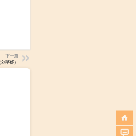
下一篇
（刘芊妤）