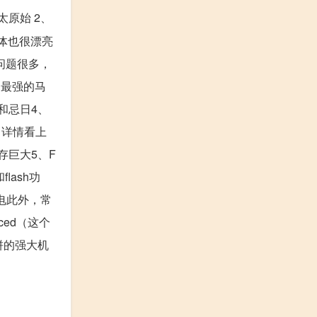
原始 2、
得体也很漂亮
问题很多，
到最强的马
和忌日4、
，详情看上
存巨大5、F
ash功
耗电此外，常
ced（这个
大饼的强大机