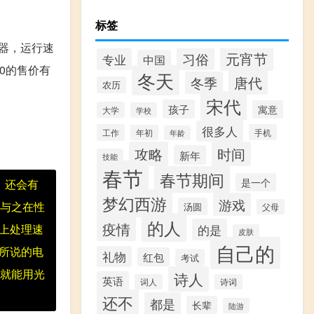
标签
理器，运行速
元宵节
习俗
专业
中国
00的售价有
冬天
唐代
冬季
农历
宋代
孩子
寓意
大学
学校
很多人
工作
手机
年初
年龄
攻略
时间
新年
技能
春节
春节期间
是一个
，还会有
梦幻西游
游戏
能与之在性
汤圆
父母
的人
疫情
场上处理速
的是
皮肤
自己的
你所说的电
礼物
红包
考试
午就能用光
诗人
英语
词人
诗词
还不
都是
长辈
陆游