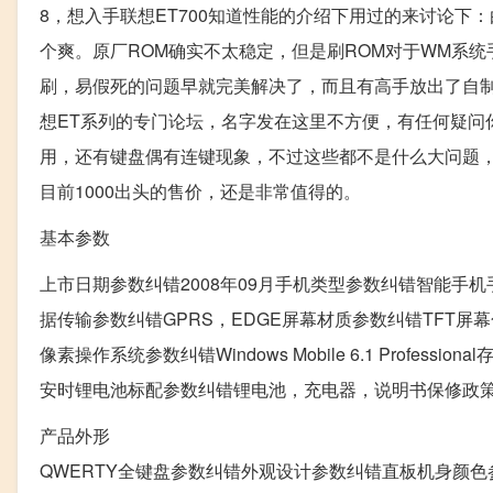
8，想入手联想ET700知道性能的介绍下用过的来讨论下
个爽。原厂ROM确实不太稳定，但是刷ROM对于WM系统手
刷，易假死的问题早就完美解决了，而且有高手放出了自制
想ET系列的专门论坛，名字发在这里不方便，有任何疑问
用，还有键盘偶有连键现象，不过这些都不是什么大问题，对
目前1000出头的售价，还是非常值得的。
基本参数
上市日期参数纠错2008年09月手机类型参数纠错智能手机手机制式
据传输参数纠错GPRS，EDGE屏幕材质参数纠错TFT屏幕色
像素操作系统参数纠错Windows Mobile 6.1 Profes
安时锂电池标配参数纠错锂电池，充电器，说明书保修政策
产品外形
QWERTY全键盘参数纠错外观设计参数纠错直板机身颜色参数