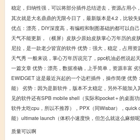
稳定，归纳性强，可以将部分插件总结进去，资源占用小
其次就是大名鼎鼎的无限今日了，最新版本是4.2，比较失
优点：漂亮，DIY深度高，有编程和制图基础的都可以自
天气不能更新，（横屏）皮肤少原始皮肤掌心万年历的皮肤
尼拉，是一款老少皆宜的软件 优势：强大，稳定，占用资
天气秀 一般来说，掌心万年历说完了，ppc机油必然说
一篇文章 优势：漂亮，数据准确，上手简单，资源丰富 
EWIDGET 这是最近兴起的一个边栏插件，操作简便 优
能） 劣势：因为是新软件，版本不太稳定，另外不能加入其他
见的软件还有SPB mobile shell（实际和pocket＋的
软件太吃cpu，所以不推荐），PPX（同Wisbar），qui
能）ultimate launch（体积小速度快，但怎么就这么
质量可以啊