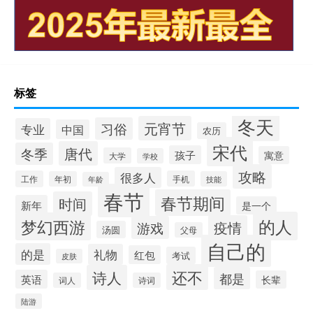
标签
冬天
元宵节
习俗
专业
中国
农历
宋代
唐代
冬季
孩子
寓意
大学
学校
攻略
很多人
工作
手机
年初
技能
年龄
春节
春节期间
时间
新年
是一个
的人
梦幻西游
疫情
游戏
汤圆
父母
自己的
的是
礼物
红包
考试
皮肤
还不
诗人
都是
英语
长辈
词人
诗词
陆游