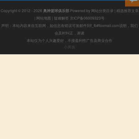
Copyright © 2012 - 2026
奥神篮球俱乐部
Powered by
网站分类目录
|
精选推荐文章
|
网站地图
|
疑难解答
京ICP备06009323号
声明：本站内容来自互联网，如信息有错误可发邮件到f_fb#foxmail.com说明，我们
会及时纠正，谢谢
本站仅为个人兴趣爱好，不接盈利性广告及商业合作
小男孩