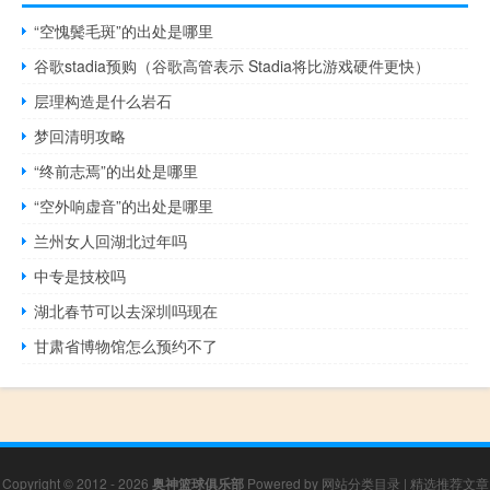
“空愧鬓毛斑”的出处是哪里
谷歌stadia预购（谷歌高管表示 Stadia将比游戏硬件更快）
层理构造是什么岩石
梦回清明攻略
“终前志焉”的出处是哪里
“空外响虚音”的出处是哪里
兰州女人回湖北过年吗
中专是技校吗
湖北春节可以去深圳吗现在
甘肃省博物馆怎么预约不了
Copyright © 2012 - 2026
奥神篮球俱乐部
Powered by
网站分类目录
|
精选推荐文章