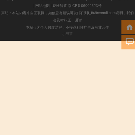
|
网站地图
|
疑难解答
京ICP备06009323号
声明：本站内容来自互联网，如信息有错误可发邮件到f_fb#foxmail.com说明，我们
会及时纠正，谢谢
本站仅为个人兴趣爱好，不接盈利性广告及商业合作
小男孩