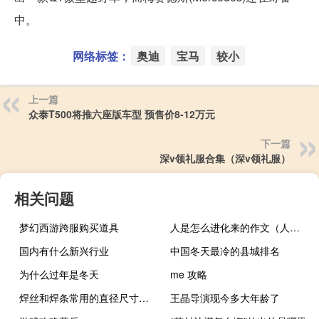
中。
网络标签：
奥迪
宝马
较小
上一篇
众泰T500将推六座版车型 预售价8-12万元
下一篇
深v领礼服合集（深v领礼服）
相关问题
梦幻西游跨服购买道具
人是怎么进化来的作文（人是怎么进化来的）
国内有什么新兴行业
中国冬天最冷的县城排名
为什么过年是冬天
me 攻略
焊丝和焊条常用的直径尺寸（焊丝和焊条的区别）
王晶导演现今多大年龄了