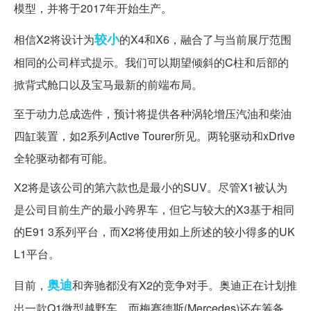
模型，并将于2017年开始生产。
较小
相信X2将设计为
的X4和X6，融合了与当前展厅范围
相同的公司样式提示。我们可以期望倾斜的C柱和后部的
掀背式舱口以及宝马最新的前端布局。
至于动力总成选件，预计将提供各种涡轮增压汽油和柴油
四缸装置，如2系列Active Tourer所见。两轮驱动和xDrive
全轮驱动都有可能。
X2将是该公司的第六款也是最小的SUV。尽管X1被认为
是公司目前生产的最小跨界车，但它与较大的X3基于相同
的E91 3系列平台，而X2将使用如上所述的较小得多的UK
L1平台。
奥迪
目前，
和奔驰都没有X2的竞争对手。奥迪正在计划推
出一款Q1微型越野车，而梅赛德斯(Mercedes)还在筹备