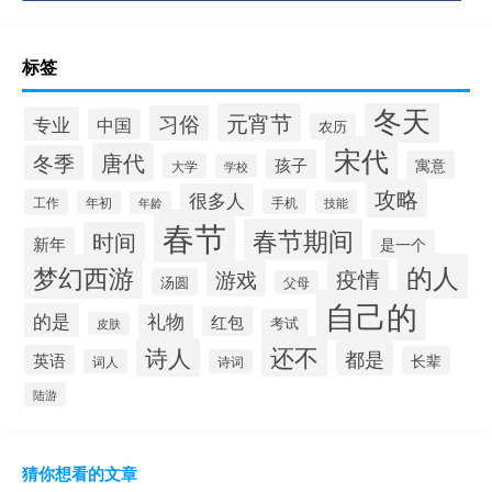
标签
冬天
元宵节
习俗
专业
中国
农历
宋代
唐代
冬季
孩子
寓意
大学
学校
攻略
很多人
工作
手机
年初
技能
年龄
春节
春节期间
时间
新年
是一个
的人
梦幻西游
疫情
游戏
汤圆
父母
自己的
的是
礼物
红包
考试
皮肤
还不
诗人
都是
英语
长辈
词人
诗词
陆游
猜你想看的文章