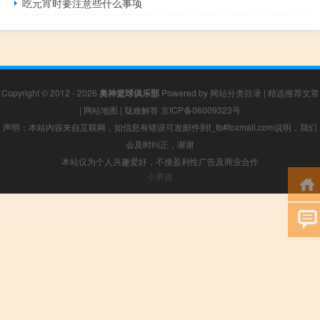
吃元宵时要注意些什么事项
Copyright © 2012 - 2026
奥神篮球俱乐部
Powered by
网站分类目录
|
精选推荐文章
|
网站地图
|
疑难解答
京ICP备06009323号
声明：本站内容来自互联网，如信息有错误可发邮件到f_fb#foxmail.com说明，我们
会及时纠正，谢谢
本站仅为个人兴趣爱好，不接盈利性广告及商业合作
小男孩