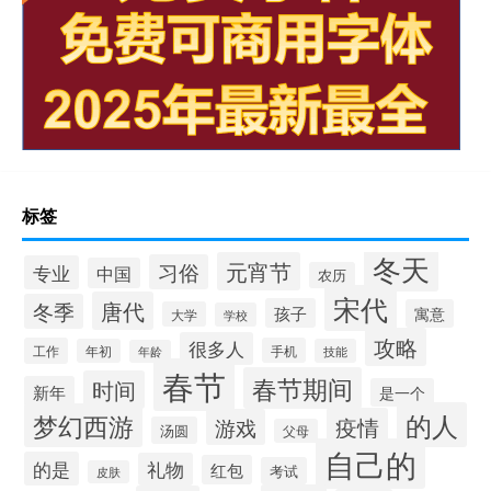
标签
冬天
元宵节
习俗
专业
中国
农历
宋代
唐代
冬季
孩子
寓意
大学
学校
攻略
很多人
工作
手机
年初
技能
年龄
春节
春节期间
时间
新年
是一个
的人
梦幻西游
疫情
游戏
汤圆
父母
自己的
的是
礼物
红包
考试
皮肤