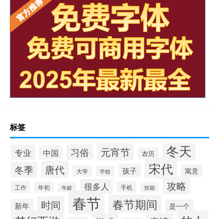
标签
冬天
元宵节
习俗
专业
中国
农历
宋代
唐代
冬季
孩子
寓意
大学
学校
攻略
很多人
工作
手机
年初
技能
年龄
春节
春节期间
时间
新年
是一个