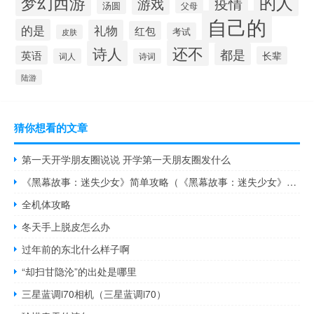
的人
梦幻西游
疫情
游戏
汤圆
父母
自己的
的是
礼物
红包
考试
皮肤
还不
诗人
都是
英语
长辈
词人
诗词
陆游
猜你想看的文章
第一天开学朋友圈说说 开学第一天朋友圈发什么
《黑幕故事：迷失少女》简单攻略（《黑幕故事：迷失少女》简单攻略）
全机体攻略
冬天手上脱皮怎么办
过年前的东北什么样子啊
“却扫甘隐沦”的出处是哪里
三星蓝调i70相机（三星蓝调i70）