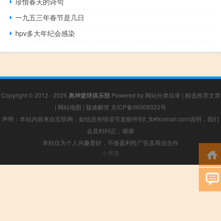
珍惜春天的诗句
一九五三年春节是几日
hpv多大年纪会感染
Copyright © 2012 - 2026
奥神篮球俱乐部
Powered by
网站分类目录
|
精选推荐文章
|
网站地图
|
疑难解答
京ICP备06009323号
声明：本站内容来自互联网，如信息有错误可发邮件到f_fb#foxmail.com说明，我们
会及时纠正，谢谢
本站仅为个人兴趣爱好，不接盈利性广告及商业合作
小男孩