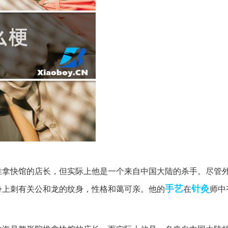
推拿快馆的店长，但实际上他是一个来自中国大陆的杀手。尽管
手艺
针灸
身上刺有关公和龙的纹身，性格和蔼可亲。他的
在
师中