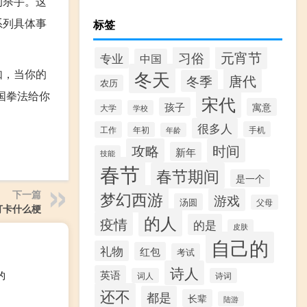
的杀手。这
系列具体事
标签
元宵节
习俗
专业
中国
如，当你的
冬天
唐代
冬季
农历
国拳法给你
宋代
孩子
寓意
大学
学校
很多人
工作
手机
年初
年龄
攻略
时间
新年
技能
春节
春节期间
是一个
下一篇
梦幻西游
游戏
汤圆
父母
打卡什么梗
的人
疫情
的是
皮肤
自己的
礼物
红包
考试
诗人
英语
的
词人
诗词
还不
都是
长辈
陆游