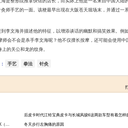
文海是整形院推拿快馆的店长，而实际上他是一名来自中国大陆
针灸师手艺的一面。该梗最早出现在大阪苍天堀场末，并通过一
提到李文海并描述他的特征，以增添谈话的幽默和搞笑效果。例
摩师会不会是杀手李文海呢？他不仅擅长按摩，还可能会使用中
他身上的关公和龙的纹身。
：
手艺
拳法
针灸
后皮卡时代江铃宝典皮卡与长城风骏6这两款车型有着怎样
2023-11-16 17:13： 湖州高速路况：G25杭宁高速杭州方向2213K（过长兴南互通1公里），封闭第三车道及应急车道，标识牌施工，后方缓行2公里，杭州方向长兴南进口关闭，预计施工还需30分钟。 ​​​
冬天步行左胸痛的原因