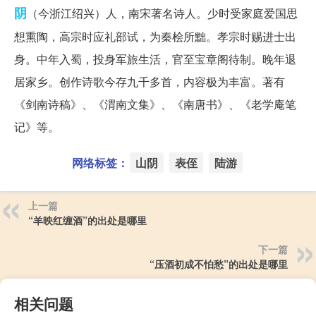
阴
（今浙江绍兴）人，南宋著名诗人。少时受家庭爱国思
想熏陶，高宗时应礼部试，为秦桧所黜。孝宗时赐进士出
身。中年入蜀，投身军旅生活，官至宝章阁待制。晚年退
居家乡。创作诗歌今存九千多首，内容极为丰富。著有
《剑南诗稿》、《渭南文集》、《南唐书》、《老学庵笔
记》等。
网络标签：
山阴
表侄
陆游
上一篇
“羊映红缠酒”的出处是哪里
下一篇
“压酒初成不怕愁”的出处是哪里
相关问题