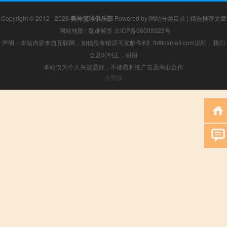
Copyright © 2012 - 2026
奥神篮球俱乐部
Powered by
网站分类目录
|
精选推荐文章
|
网站地图
|
疑难解答
京ICP备06009323号
声明：本站内容来自互联网，如信息有错误可发邮件到f_fb#foxmail.com说明，我们
会及时纠正，谢谢
本站仅为个人兴趣爱好，不接盈利性广告及商业合作
小男孩