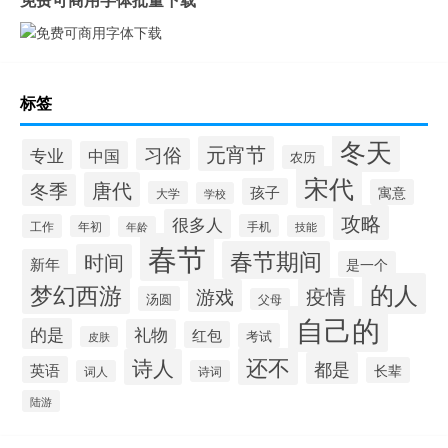
标签
冬天
元宵节
习俗
专业
中国
农历
宋代
唐代
冬季
孩子
寓意
大学
学校
攻略
很多人
工作
手机
年初
技能
年龄
春节
春节期间
时间
新年
是一个
的人
梦幻西游
疫情
游戏
汤圆
父母
自己的
的是
礼物
红包
考试
皮肤
还不
诗人
都是
英语
长辈
词人
诗词
陆游