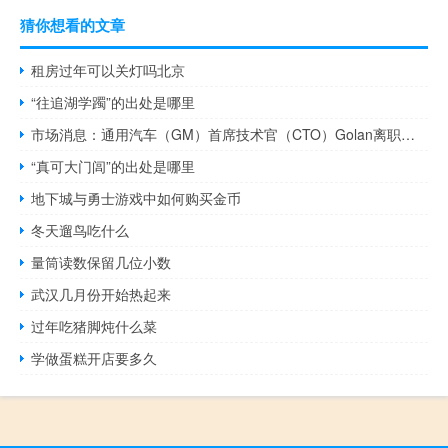
猜你想看的文章
租房过年可以关灯吗北京
“往追湖学躅”的出处是哪里
市场消息：通用汽车（GM）首席技术官（CTO）Golan离职距离其入职刚刚一个月
“真可大门闾”的出处是哪里
地下城与勇士游戏中如何购买金币
冬天遛鸟吃什么
量筒读数保留几位小数
武汉几月份开始热起来
过年吃猪脚炖什么菜
学做蛋糕开店要多久