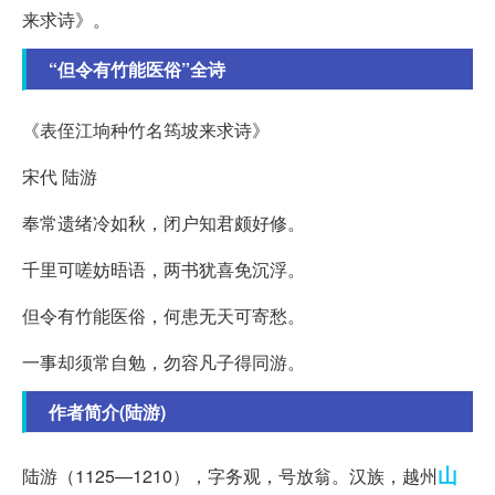
来求诗》。
“但令有竹能医俗”全诗
《表侄江垧种竹名筠坡来求诗》
宋代 陆游
奉常遗绪冷如秋，闭户知君颇好修。
千里可嗟妨晤语，两书犹喜免沉浮。
但令有竹能医俗，何患无天可寄愁。
一事却须常自勉，勿容凡子得同游。
作者简介(陆游)
山
陆游（1125—1210），字务观，号放翁。汉族，越州