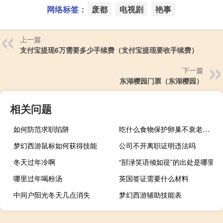
网络标签：
废都
电视剧
艳事
上一篇
支付宝提现6万需要多少手续费（支付宝提现要收手续费）
下一篇
东湖樱园门票（东湖樱园）
相关问题
如何防范求职陷阱
吃什么食物保护卵巢不衰老（怎么保护卵巢不衰老）
梦幻西游鼠标如何获得技能
公司不开离职证明违法吗
冬天过年冷啊
“郚渌笑语倾如簁”的出处是哪里
哪里过年喝粉汤
英国签证需要什么材料
中间户阳光冬天几点消失
梦幻西游辅助技能表