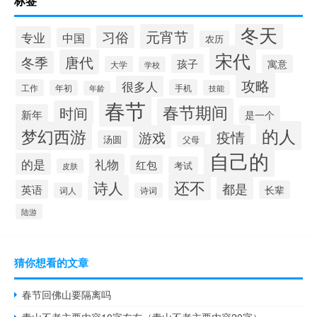
标签
冬天
元宵节
习俗
专业
中国
农历
宋代
唐代
冬季
孩子
寓意
大学
学校
攻略
很多人
工作
手机
年初
技能
年龄
春节
春节期间
时间
新年
是一个
的人
梦幻西游
疫情
游戏
汤圆
父母
自己的
的是
礼物
红包
考试
皮肤
还不
诗人
都是
英语
长辈
词人
诗词
陆游
猜你想看的文章
春节回佛山要隔离吗
青山不老主要内容10字左右（青山不老主要内容20字）