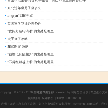
东北过年坐月子坐多久
angry的副词形式
英国留学签证办理条件
“宽闲野屋得清眠”的出处是哪里
大王来了攻略
花式图案 攻略
“银蟾飞到觚梭外”的出处是哪里
“不得红丝毯上眠”的出处是哪里
Copyright © 2012 - 2026
奥神篮球俱乐部
Powered by
网站分类目录
|
精选推荐文章
|
网站地图
|
疑难解答
京ICP备06009323号
声明：本站内容来自互联网，如信息有错误可发邮件到f_fb#foxmail.com说明，我们