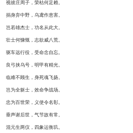
视彼庄周子，荣枯何足赖。
捐身弃中野，乌鸢作患害。
岂若雄杰士，功名从此大。
壮士何慷慨，志欲威八荒。
驱车远行役，受命念自忘。
良弓挟乌号，明甲有精光。
临难不顾生，身死魂飞扬。
岂为全躯士，效命争战场。
忠为百世荣，义使令名彰。
垂声谢后世，气节故有常。
混元生两仪，四象运衡玑。