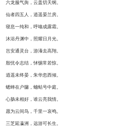
六龙服气舆，云盖切天纲。
仙者四五人，逍遥晏兰房。
寝息一纯和，呼噏成露霜。
沐浴丹渊中，照耀日月光。
岂安通灵台，游瀁去高翔。
殷忧令志结，怵惕常若惊。
逍遥未终晏，朱华忽西倾。
蟋蟀在户牖，蟪蛄号中庭。
心肠未相好，谁云亮我情。
愿为云间鸟，千里一哀鸣。
三芝延瀛洲，远游可长生。