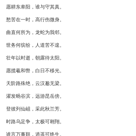
愿耕东皋阳，谁与守其真。
愁苦在一时，高行伤微身。
曲直何所为，龙蛇为我邻。
世务何缤纷，人道苦不遑。
壮年以时逝，朝露待太阳。
愿揽羲和辔，白日不移光。
天阶路殊绝，云汉邈无梁。
濯发旸谷滨，远游昆岳傍。
登彼列仙岨，采此秋兰芳。
时路乌足争，太极可翱翔。
谁言万事囏，逍遥可终生。