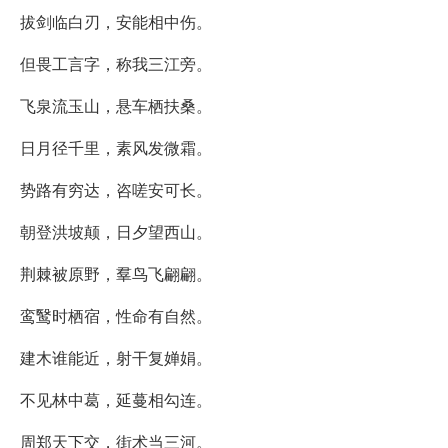
拔剑临白刃，安能相中伤。
但畏工言字，称我三江旁。
飞泉流玉山，悬车栖扶桑。
日月径千里，素风发微霜。
势路有穷达，咨嗟安可长。
朝登洪坡颠，日夕望西山。
荆棘被原野，羣鸟飞翩翩。
鸾鹥时栖宿，性命有自然。
建木谁能近，射干复婵娟。
不见林中葛，延蔓相勾连。
周郑天下交，街术当三河。