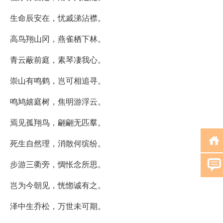
生命辰安在，忧戚涕沾襟。
高鸟翔山冈，燕雀栖下林。
青云蔽前庭，素琴凄我心。
崇山有鸣鹤，岂可相追寻。
鸣鸠嬉庭树，焦明游浮云。
焉见孤翔鸟，翩翩无匹羣。
死生自然理，消散何缤纷。
步游三衢旁，惆怅念所思。
岂为今朝见，恍惚诚有之。
泽中生乔松，万世未可期。