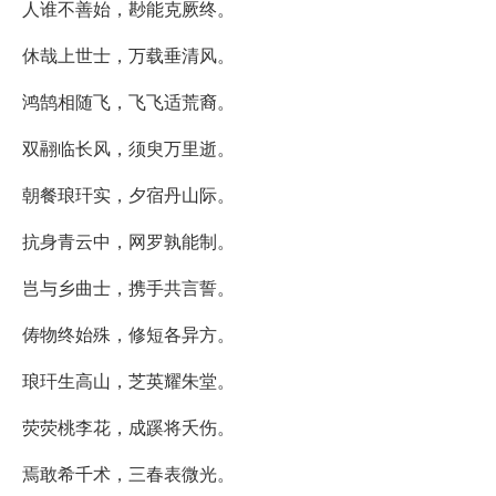
人谁不善始，尠能克厥终。
休哉上世士，万载垂清风。
鸿鹄相随飞，飞飞适荒裔。
双翮临长风，须臾万里逝。
朝餐琅玕实，夕宿丹山际。
抗身青云中，网罗孰能制。
岂与乡曲士，携手共言誓。
俦物终始殊，修短各异方。
琅玕生高山，芝英耀朱堂。
荧荧桃李花，成蹊将夭伤。
焉敢希千术，三春表微光。