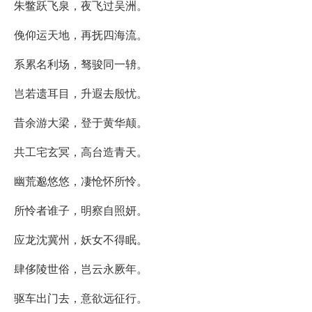
朱鳖跃飞泉，夜飞过吴洲。
俛仰运天地，再抚四海流。
系累名利场，驽骏同一辀。
岂若遗耳目，升遐去殷忧。
昔余游大梁，登于黄华颠。
共工宅玄冥，高台造青天。
幽荒邈悠悠，凄怆怀所怜。
所怜者谁子，明察自照妍。
应龙沈冀州，妖女不得眠。
肆侈陵世俗，岂云永厥年。
驱车出门去，意欲远征行。