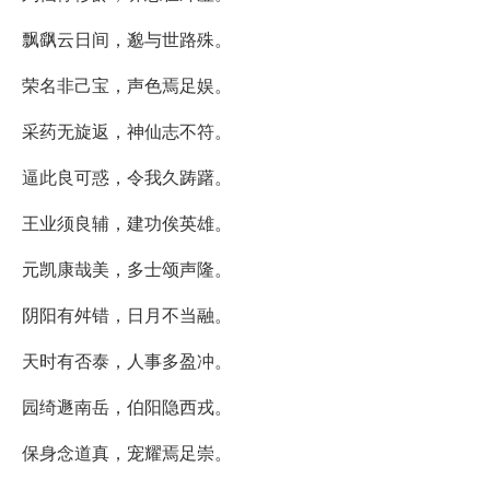
飘飖云日间，邈与世路殊。
荣名非己宝，声色焉足娱。
采药无旋返，神仙志不符。
逼此良可惑，令我久踌躇。
王业须良辅，建功俟英雄。
元凯康哉美，多士颂声隆。
阴阳有舛错，日月不当融。
天时有否泰，人事多盈冲。
园绮遯南岳，伯阳隐西戎。
保身念道真，宠耀焉足崇。