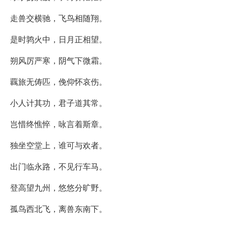
走兽交横驰，飞鸟相随翔。
是时鹑火中，日月正相望。
朔风厉严寒，阴气下微霜。
覊旅无俦匹，俛仰怀哀伤。
小人计其功，君子道其常。
岂惜终憔悴，咏言着斯章。
独坐空堂上，谁可与欢者。
出门临永路，不见行车马。
登高望九州，悠悠分旷野。
孤鸟西北飞，离兽东南下。