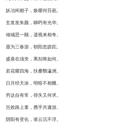
妖冶闲都子，焕耀何芬葩。
玄发发朱颜，睇眄有光华。
倾城思一顾，遗视来相夸。
愿为三春游，朝阳忽蹉跎。
盛衰在须臾，离别将如何。
若花耀四海，扶桑翳瀛洲。
日月经天涂，明暗不相雠。
穷达自有常，得失又何求。
岂效路上童，携手共遨游。
阴阳有变化，谁云沉不浮。