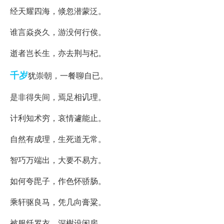
经天耀四海，倐忽潜蒙泛。
谁言焱炎久，游没何行俟。
逝者岂长生，亦去荆与杞。
千岁
犹崇朝，一餐聊自已。
是非得失间，焉足相讥理。
计利知术穷，哀情遽能止。
自然有成理，生死道无常。
智巧万端出，大要不易方。
如何夸毘子，作色怀骄肠。
乘轩驱良马，凭几向膏粱。
被服纤罗衣，深榭设闲房。