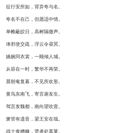
征行安所如，背弃夸与名。
夸名不在己，但愿适中情。
单帷蔽皎日，高树隔微声。
谗邪使交疏，浮云令昼冥。
嬿婉同衣裳，一顾倾人城。
从容在一时，繁华不再荣。
晨朝奄复暮，不见所欢形。
黄鸟东南飞，寄言谢友生。
驾言发魏都，南向望吹壹。
箫管有遗音，梁王安在哉。
战士食糟糠，贤者处蒿莱。