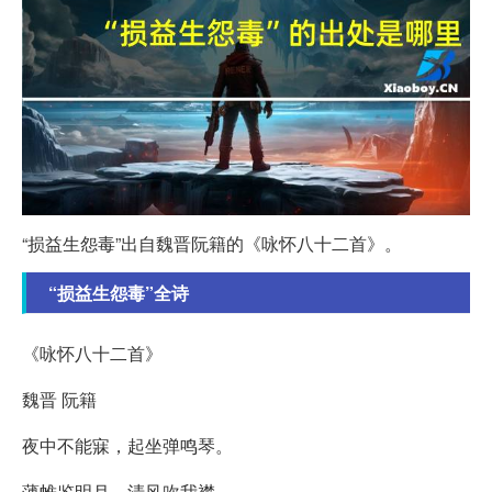
“损益生怨毒”出自魏晋阮籍的《咏怀八十二首》。
“损益生怨毒”全诗
《咏怀八十二首》
魏晋 阮籍
夜中不能寐，起坐弹鸣琴。
薄帷鉴明月，清风吹我襟。