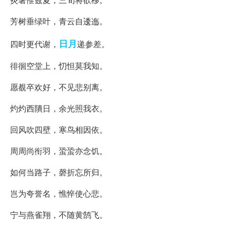
芳树垂绿叶，青云自逶迤。
日月
四时更代谢，
递参差。
徘徊空堂上，忉怛莫我知。
愿覩卒欢好，不见悲别离。
灼灼西隤日，余光照我衣。
回风吹四壁，寒鸟相因依。
周周尚衔羽，蛩蛩亦念饥。
如何当路子，磬折忘所归。
岂为夸誉名，憔悴使心悲。
宁与燕雀翔，不随黄鹄飞。