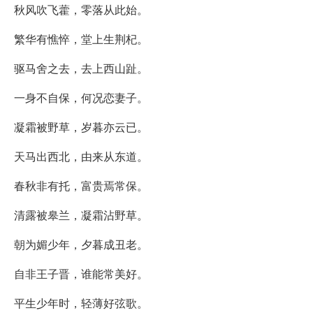
秋风吹飞藿，零落从此始。
繁华有憔悴，堂上生荆杞。
驱马舍之去，去上西山趾。
一身不自保，何况恋妻子。
凝霜被野草，岁暮亦云已。
天马出西北，由来从东道。
春秋非有托，富贵焉常保。
清露被皋兰，凝霜沾野草。
朝为媚少年，夕暮成丑老。
自非王子晋，谁能常美好。
平生少年时，轻薄好弦歌。