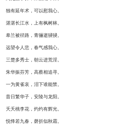
独有延年术，可以慰我心。
湛湛长江水，上有枫树林。
皋兰被径路，青骊逝骎骎。
远望令人悲，春气感我心。
三楚多秀士，朝云进荒淫。
朱华振芬芳，高蔡相追寻。
一为黄雀哀，泪下谁能禁。
昔日繁华子，安陵与龙阳。
夭夭桃李花，灼灼有辉光。
悦怿若九春，磬折似秋霜。