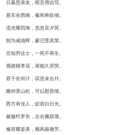
日暮思亲友，晤言用自写。
悬车在西南，羲和将欲倾。
流光耀四海，忽忽至夕冥。
朝为咸池晖，蒙汜受其荣。
岂知穷达士，一死不再生。
视彼桃李花，谁能久荧荧。
君子在何计，叹息未合幷。
瞻仰景山松，可以慰吾情。
西方有佳人，皎若白日光。
被服纤罗衣，左右佩双璜。
修容耀姿美，顺风振微芳。