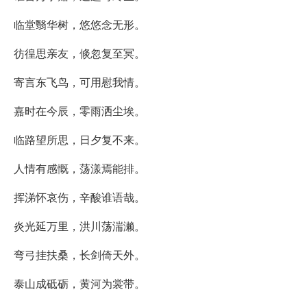
临堂翳华树，悠悠念无形。
彷徨思亲友，倐忽复至冥。
寄言东飞鸟，可用慰我情。
嘉时在今辰，零雨洒尘埃。
临路望所思，日夕复不来。
人情有感慨，荡漾焉能排。
挥涕怀哀伤，辛酸谁语哉。
炎光延万里，洪川荡湍濑。
弯弓挂扶桑，长剑倚天外。
泰山成砥砺，黄河为裳带。