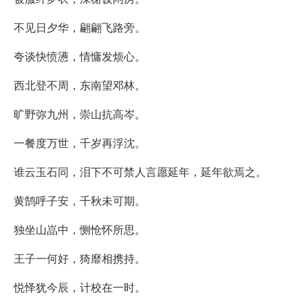
不见日夕华，翩翩飞路旁。
夸谈快愤懑，情慵发烦心。
西北登不周，东南望邓林。
旷野弥九州，崇山抗高岑。
一餐度万世，千岁再浮沈。
谁云玉石同，泪下不可禁人言愿延年，延年欲焉之。
黄鹄呼子安，千秋未可期。
独坐山嵓中，恻怆怀所思。
王子一何好，猗靡相携持。
悦怿犹今辰，计校在一时。