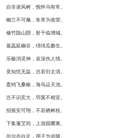
自非凌风树，憔悴乌有常。
幽兰不可佩，朱草为谁荣。
修竹隐山阴，射干临增城。
葛藟延幽谷，绵绵瓜瓞生。
乐极消灵神，哀深伤人情。
竟知忧无益，岂若归太清。
鷽鸠飞桑榆，海鸟运天池。
岂不识宏大，羽翼不相宜。
招摇安可翔，不若栖树枝。
下集蓬艾间，上游园圃篱。
但尔亦自足，用子为追随。