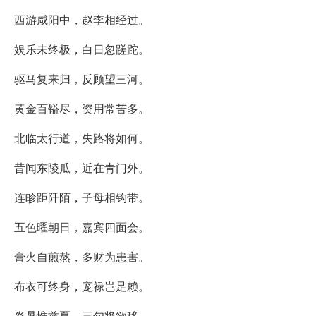
西游咸阳中，赵李相经过。
娱乐未终极，白日忽蹉跎。
驱马复来归，反顾望三河。
黄金百镒尽，资用常苦多。
北临太行道，失路将如何。
昔闻东陵瓜，近在青门外。
连畛距阡陌，子母相钩带。
五色曜朝日，嘉宾四面会。
膏火自煎熬，多财为患害。
布衣可终身，宠禄岂足赖。
炎暑惟兹夏，三旬将欲移。