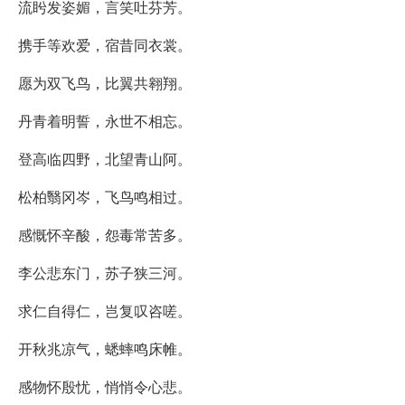
流盻发姿媚，言笑吐芬芳。
携手等欢爱，宿昔同衣裳。
愿为双飞鸟，比翼共翱翔。
丹青着明誓，永世不相忘。
登高临四野，北望青山阿。
松柏翳冈岑，飞鸟鸣相过。
感慨怀辛酸，怨毒常苦多。
李公悲东门，苏子狭三河。
求仁自得仁，岂复叹咨嗟。
开秋兆凉气，蟋蟀鸣床帷。
感物怀殷忧，悄悄令心悲。