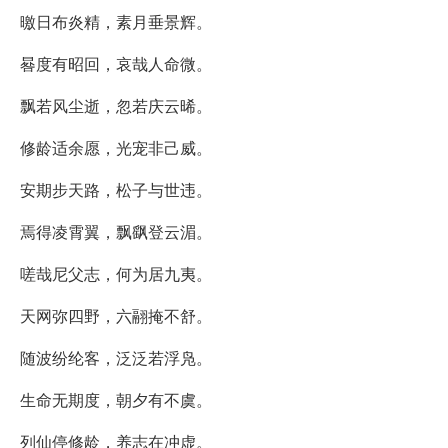
曒日布炎精，素月垂景辉。
晷度有昭回，哀哉人命微。
飘若风尘逝，忽若庆云晞。
修龄适余愿，光宠非己威。
安期步天路，松子与世违。
焉得凌霄翼，飘飖登云湄。
嗟哉尼父志，何为居九夷。
天网弥四野，六翮掩不舒。
随波纷纶客，泛泛若浮凫。
生命无期度，朝夕有不虞。
列仙停修龄，养志在冲虚。