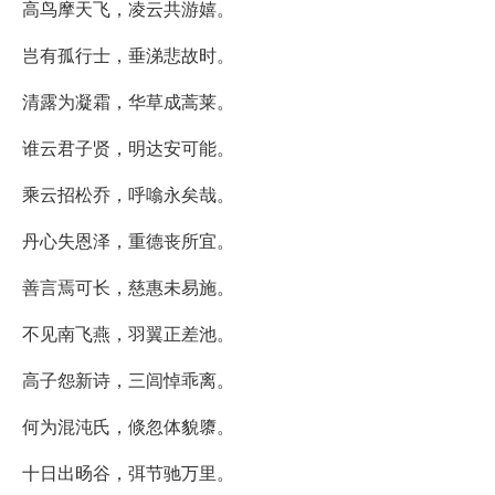
高鸟摩天飞，凌云共游嬉。
岂有孤行士，垂涕悲故时。
清露为凝霜，华草成蒿莱。
谁云君子贤，明达安可能。
乘云招松乔，呼噏永矣哉。
丹心失恩泽，重德丧所宜。
善言焉可长，慈惠未易施。
不见南飞燕，羽翼正差池。
高子怨新诗，三闾悼乖离。
何为混沌氏，倐忽体貌隳。
十日出旸谷，弭节驰万里。