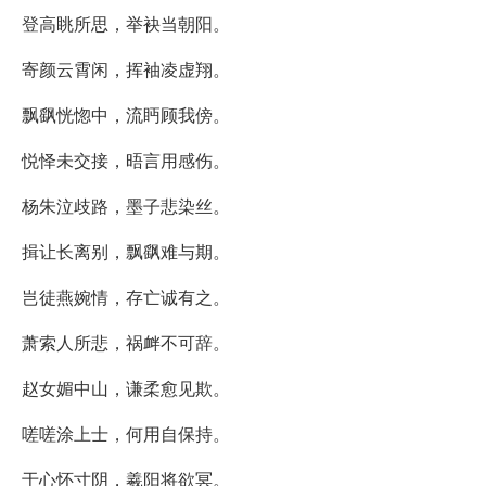
登高眺所思，举袂当朝阳。
寄颜云霄闲，挥袖凌虚翔。
飘飖恍惚中，流眄顾我傍。
悦怿未交接，晤言用感伤。
杨朱泣歧路，墨子悲染丝。
揖让长离别，飘飖难与期。
岂徒燕婉情，存亡诚有之。
萧索人所悲，祸衅不可辞。
赵女媚中山，谦柔愈见欺。
嗟嗟涂上士，何用自保持。
于心怀寸阴，羲阳将欲冥。