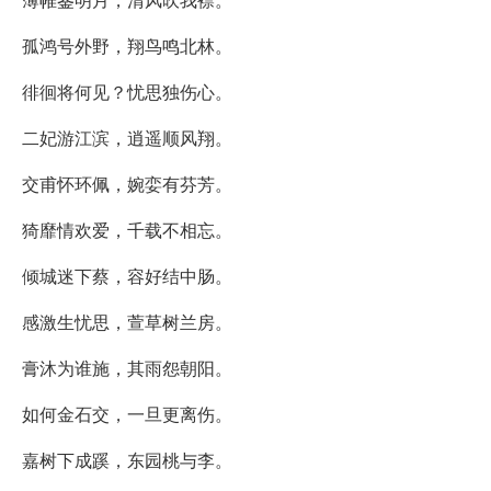
孤鸿号外野，翔鸟鸣北林。
徘徊将何见？忧思独伤心。
二妃游江滨，逍遥顺风翔。
交甫怀环佩，婉娈有芬芳。
猗靡情欢爱，千载不相忘。
倾城迷下蔡，容好结中肠。
感激生忧思，萱草树兰房。
膏沐为谁施，其雨怨朝阳。
如何金石交，一旦更离伤。
嘉树下成蹊，东园桃与李。