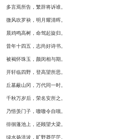
多言焉所告，繁辞将诉谁。
微风吹罗袂，明月耀清晖。
晨鸡鸣高树，命驾起旋归。
昔年十四五，志尚好诗书。
被褐怀珠玉，颜闵相与期。
开轩临四野，登高望所思。
丘墓蔽山冈，万代同一时。
千秋万岁后，荣名安所之。
乃悟羡门子，噭噭令自嗤。
徘徊蓬池上，还顾望大梁。
绿水扬洪波，旷野莽茫茫。