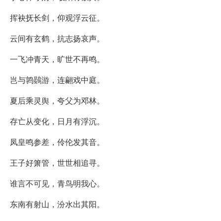
挥袂抚长剑，仰观浮云征。
云间有玄鹤，抗志扬哀声。
一飞冲青天，旷世不再鸣。
岂与鹑鷃游，连翩戏中庭。
夏后乘灵舆，夸父为邓林。
存亡从变化，日月有浮沉。
凤皇鸣参差，伶伦发其音。
王子好箫管，世世相追寻。
谁言不可见，青鸟明我心。
东南有射山，汾水出其阳。