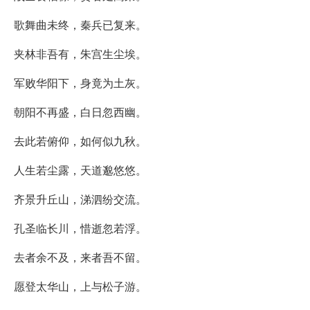
歌舞曲未终，秦兵已复来。
夹林非吾有，朱宫生尘埃。
军败华阳下，身竟为土灰。
朝阳不再盛，白日忽西幽。
去此若俯仰，如何似九秋。
人生若尘露，天道邈悠悠。
齐景升丘山，涕泗纷交流。
孔圣临长川，惜逝忽若浮。
去者余不及，来者吾不留。
愿登太华山，上与松子游。