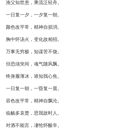
渔父知世患，乘流泛轻舟。
一日复一夕，一夕复一朝。
颜色改平常，精神自损消。
胸中怀汤火，变化故相招。
万事无穷极，知谋苦不饶。
但恐须臾间，魂气随风飘。
终身履薄冰，谁知我心焦。
一日复一朝，一昏复一晨。
容色改平常，精神自飘沦。
临觞多哀楚，思我故时人。
对酒不能言，凄怆怀酸辛。