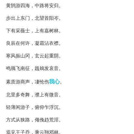
黄鹄游四海，中路将安归。
步出上东门，北望首阳岑。
下有采薇士，上有嘉树林。
良辰在何许，凝霜沾衣襟。
寒风振山冈，玄云起重阴。
鸣鴈飞南征，鶗鴂发哀音。
我心
素质游商声，凄怆伤
。
北里多奇舞，濮上有微音。
轻薄闲游子，俯仰乍浮沉。
方式从狭路，僶俛趋荒淫。
焉见王子乔，乘云翔邓林。