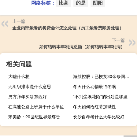
网络标签：
比高
的是
阴阳
上一篇
企业内部聚餐的餐费会计怎么处理（员工聚餐费账务处理）
下一篇
如何结转本年利润总额（如何结转本年利润）
相关问题
大嘘什么梗
海航控股：已恢复30余条国际和地区航线运营 继续加快国际航线恢复
无组织排水是什么意思
冬天什么动物最怕冬眠
男方拜年买啥东西好
“不到尘埃花陌”的出处是哪里
在高速公路上班属于什么单位
冬天如何给红薯加碱性
宋美龄：20世纪世界最尊贵的夫人(2)
长沙自考考什么大学比较好