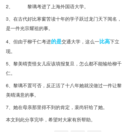
2、 黎璃考进了上海外国语大学。
3、在古代好比寒窗苦读十年的学子跃过龙门天下闻名，
是一件光宗耀祖的事。
的是
比高
4、但由于柳千仁考进
交通大学，这么一
下立
现。
5、黎美晴责怪女儿应该填报复旦，怎么都不能输给柳千
仁。
6、黎璃不置可否，反正活了十八年她就没做过一件让黎
美晴满意的事。
7、她在母亲那里得不到的肯定，裴尚轩给了她。
本文到此分享完毕，希望对大家有所帮助。