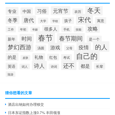
冬天
元宵节
习俗
专业
中国
农历
宋代
唐代
冬季
孩子
寓意
大学
学校
攻略
很多人
工作
手机
年初
技能
年龄
春节
春节期间
时间
新年
是一个
的人
梦幻西游
疫情
游戏
汤圆
父母
自己的
的是
礼物
红包
考试
皮肤
还不
诗人
都是
英语
长辈
词人
诗词
陆游
猜你想看的文章
酒店出纳如何办理移交
日本东证指数上涨0.7% 丰田领涨