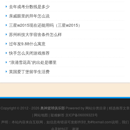
去年成考分数线是多少
亲戚眼里的拜年怎么说
三星w2015现在还能用吗（三星w2015）
苏州科技大学宿舍条件怎么样
过年发9.88什么寓意
快手怎么关闭游戏推荐
“浪涌雪花高”的出处是哪里
英国爱丁堡留学生活费
Copyright © 2012 - 2026
奥神篮球俱乐部
Powered by
网站分类目录
|
精选推荐文章
|
网站地图
|
疑难解答
京ICP备06009323号
声明：本站内容来自互联网，如信息有错误可发邮件到f_fb#foxmail.com说明，我们
会及时纠正，谢谢