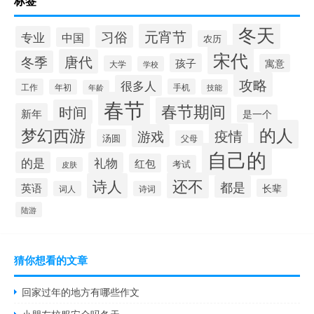
标签
冬天
元宵节
习俗
专业
中国
农历
宋代
唐代
冬季
孩子
寓意
大学
学校
攻略
很多人
工作
手机
年初
技能
年龄
春节
春节期间
时间
新年
是一个
的人
梦幻西游
疫情
游戏
汤圆
父母
自己的
的是
礼物
红包
考试
皮肤
还不
诗人
都是
英语
长辈
词人
诗词
陆游
猜你想看的文章
回家过年的地方有哪些作文
小朋友校服安全吗冬天