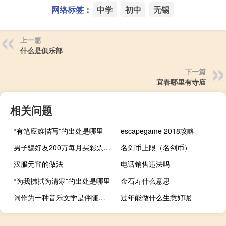
网络标签：
中学
初中
无锡
上一篇
什么是俱乐部
下一篇
宜春哪里有寺庙
相关问题
“有笔应难描写”的出处是哪里
escapegame 2018攻略
男子骗好友200万每月买彩票全输光被抓时正想卖房继续买彩票 到底什么情况呢
名剑币上限（名剑币）
汉服元宵的做法
电话销售违法吗
“为我拂拭为清寒”的出处是哪里
金石寿什么意思
词作为一种音乐文学是伴随何种音乐而兴起的
过年能做什么生意好呢