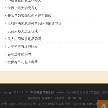
世界上最大的元宵灯
开除孕妇劳动法怎么规定赔偿
王毅同法国总统外事顾问博纳通电话
以前人冬天怎么玩儿
美人坊羽绒服是品牌吗
大年初三有红包吗女
谷歌过年能用吗
社保春节礼包有哪些
Copyright © 2012 - 2026
奥神篮球俱乐部
Powered by
网站分类目录
|
精选推荐文章
|
网站地图
|
疑难解答
京ICP备06009323号
声明：本站内容来自互联网，如信息有错误可发邮件到f_fb#foxmail.com说明，我们