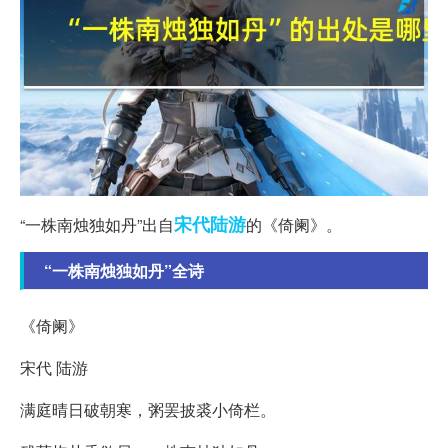
宋代
陆游
“一株南烛独如丹”出自
的《倚阑》。
“一株南烛独如丹”全诗
《倚阑》
宋代 陆游
满庭晴日破朝寒，粥罢披裘小倚栏。