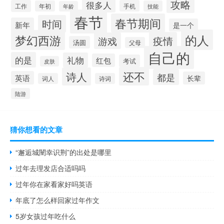
攻略
很多人
工作
手机
年初
技能
年龄
春节
春节期间
时间
新年
是一个
的人
梦幻西游
疫情
游戏
汤圆
父母
自己的
的是
礼物
红包
考试
皮肤
还不
诗人
都是
英语
长辈
词人
诗词
陆游
猜你想看的文章
“邂逅城闉幸识荆”的出处是哪里
过年去理发店合适吗吗
过年你在家看家好吗英语
年底了怎么样回家过年作文
5岁女孩过年吃什么