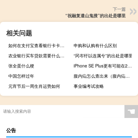
下一篇
“祝融复遣山鬼搜”的出处是哪里
相关问题
如何在支付宝查看银行卡卡号（支付宝查看银行卡卡号）
申购和认购有什么区别
农业银行买车贷款需要什么条件（请问农业银行贷款买车流程是什么）
“冈岑纡以连属兮”的出处是哪里
张全蛋什么梗
iPhone SE Plus更有可能在2021年发布
中国怎样过年
腹内疝怎么查出来（腹内疝怎么治疗）
元宵节后一周生肖运势如何
事业编考试攻略
☚
公告