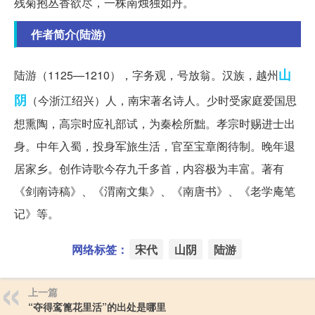
残菊抱丛香欲尽，一株南烛独如丹。
作者简介(陆游)
山
陆游（1125—1210），字务观，号放翁。汉族，越州
阴
（今浙江绍兴）人，南宋著名诗人。少时受家庭爱国思
想熏陶，高宗时应礼部试，为秦桧所黜。孝宗时赐进士出
身。中年入蜀，投身军旅生活，官至宝章阁待制。晚年退
居家乡。创作诗歌今存九千多首，内容极为丰富。著有
《剑南诗稿》、《渭南文集》、《南唐书》、《老学庵笔
记》等。
网络标签：
宋代
山阴
陆游
上一篇
“夺得鸾篦花里活”的出处是哪里