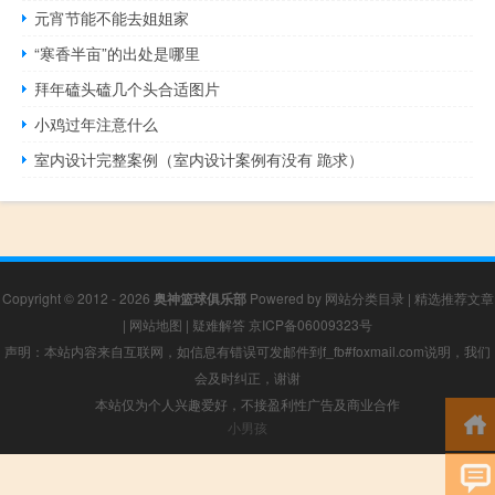
元宵节能不能去姐姐家
“寒香半亩”的出处是哪里
拜年磕头磕几个头合适图片
小鸡过年注意什么
室内设计完整案例（室内设计案例有没有 跪求）
Copyright © 2012 - 2026
奥神篮球俱乐部
Powered by
网站分类目录
|
精选推荐文章
|
网站地图
|
疑难解答
京ICP备06009323号
声明：本站内容来自互联网，如信息有错误可发邮件到f_fb#foxmail.com说明，我们
会及时纠正，谢谢
本站仅为个人兴趣爱好，不接盈利性广告及商业合作
小男孩