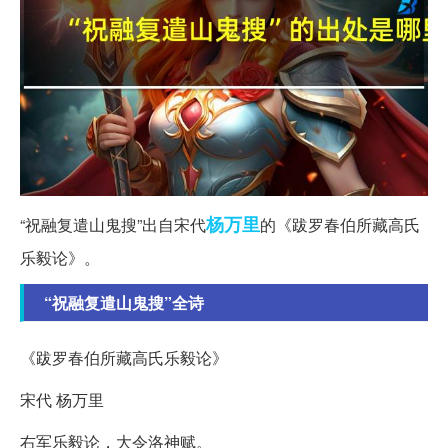
杨万里
“祝融复遣山鬼搜”出自宋代
的《跋罗春伯所藏高氏
乐毅论》。
“祝融复遣山鬼搜”全诗
《跋罗春伯所藏高氏乐毅论》
宋代 杨万里
右军乐毅论，大令洛神赋。