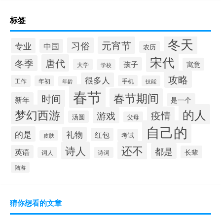
标签
冬天
元宵节
习俗
专业
中国
农历
宋代
唐代
冬季
孩子
寓意
大学
学校
攻略
很多人
工作
手机
年初
技能
年龄
春节
春节期间
时间
新年
是一个
的人
梦幻西游
疫情
游戏
汤圆
父母
自己的
的是
礼物
红包
考试
皮肤
还不
诗人
都是
英语
长辈
词人
诗词
陆游
猜你想看的文章