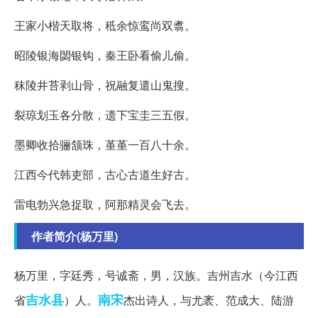
王家小楷天取将，秪余惊鸾尚双翥。
昭陵银海閟银钩，秦王卧看偷儿偷。
秣陵井苔剥山骨，祝融复遣山鬼搜。
裂琼划玉各分散，遗下宝圭三五假。
墨卿收拾骊颔珠，堇堇一百八十余。
江西今代韩吏部，古心古道生好古。
雷电勃兴急捉取，阿那精灵会飞去。
作者简介(杨万里)
杨万里，字廷秀，号诚斋，男，汉族。吉州吉水（今江西
吉水县
南宋
省
）人。
杰出诗人，与尤袤、范成大、陆游