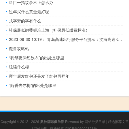
科目一指纹录不上怎么办
过年买什么黄金最好呢
式字旁的字有什么
社保最低缴费标准上海（社保最低缴费标准）
2023-09-30 10:19： 青岛高速出行服务平台提示：沈海高速K615日照方向发生交通事故，请过往司乘人员谨慎驾驶，注意避让。​​​
魔兽攻略站
“乳母夜深纫故衣”的出处是哪里
琼瑶什么梗
拜年后发红包还是发了红包再拜年
“随香去寻梅”的出处是哪里
Copyright © 2012 - 2026
奥神篮球俱乐部
Powered by
网站分类目录
|
精选推荐文章
|
网站地图
|
疑难解答
京ICP备06009323号