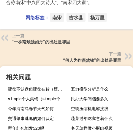
合称南宋“中兴四大诗人”、“南宋四大家”。
网络标签：
南宋
吉水县
杨万里
上一篇
“一株南烛独如丹”的出处是哪里
下一篇
“何人为作燕然铭”的出处是哪里
相关问题
硬盘不认盘但硬盘在转（硬盘不认）
五力模型分析是什么
s1mple个人集锦（s1mple个人资料）
民办大学阅档要多久
今年海南岛春节天气如何
空调压缩机电容接线
交通肇事逃逸的如何认定
蔬菜过年吃寓意着什么
拜年红包能发520吗
冬天怎样做小酥肉视频