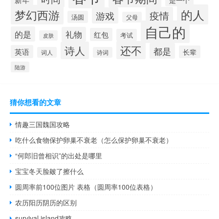
的人
梦幻西游
疫情
游戏
汤圆
父母
自己的
的是
礼物
红包
考试
皮肤
还不
诗人
都是
英语
长辈
词人
诗词
陆游
猜你想看的文章
情趣三国魏国攻略
吃什么食物保护卵巢不衰老（怎么保护卵巢不衰老）
“何郎旧曾相识”的出处是哪里
宝宝冬天脸皴了擦什么
圆周率前100位图片 表格（圆周率100位表格）
农历阳历阴历的区别
survival island攻略