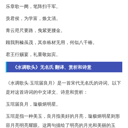
乐章歌一阕，笔阵扫千军。
羡君侯，为学富，焕文清。
青云咫尺要路，曳紫更腰金。
顾我荆榛虽茂，其奈栋材无用，何似八千椿。
君王行赐宴，礼重敬如宾。
《水调歌头》无名氏 翻译、赏析和诗意
《水调歌头·玉琯届良月》是一首宋代无名氏的诗词。以下
是对这首诗词的中文译文、诗意和赏析：
玉琯届良月，璇极炳明星。
玉琯是指一种美玉，良月指美好的月亮，璇极炳明星则形
容月亮明亮耀眼。这两句描绘了明亮的月光和美丽的玉