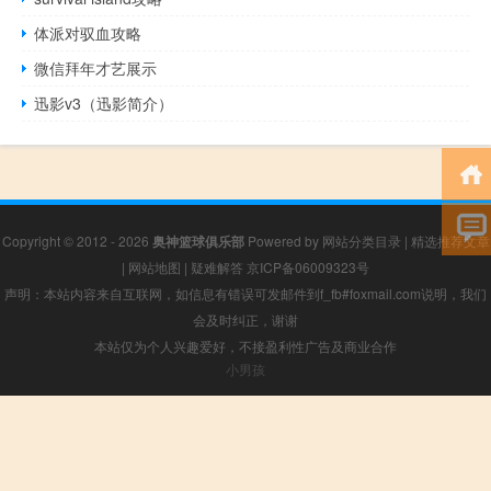
体派对驭血攻略
微信拜年才艺展示
迅影v3（迅影简介）
Copyright © 2012 - 2026
奥神篮球俱乐部
Powered by
网站分类目录
|
精选推荐文章
|
网站地图
|
疑难解答
京ICP备06009323号
声明：本站内容来自互联网，如信息有错误可发邮件到f_fb#foxmail.com说明，我们
会及时纠正，谢谢
本站仅为个人兴趣爱好，不接盈利性广告及商业合作
小男孩