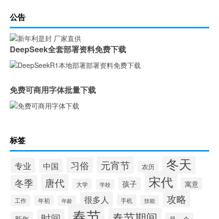
公告
DeepSeek全套部署资料免费下载
免费可商用字体批量下载
标签
冬天
元宵节
习俗
专业
中国
农历
宋代
唐代
冬季
孩子
寓意
大学
学校
攻略
很多人
工作
手机
年初
技能
年龄
春节
春节期间
时间
新年
是一个