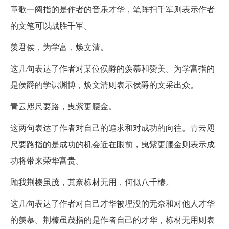
章歌一阕指的是作者的音乐才华，笔阵扫千军则表示作者
的文笔可以战胜千军。
羡君侯，为学富，焕文清。
这几句表达了作者对某位侯爵的羡慕和赞美。为学富指的
是侯爵的学识渊博，焕文清则表示侯爵的文采出众。
青云咫尺要路，曳紫更腰金。
这两句表达了作者对自己的追求和对成功的向往。青云咫
尺要路指的是成功的机会近在眼前，曳紫更腰金则表示成
功将带来荣华富贵。
顾我荆榛虽茂，其奈栋材无用，何似八千椿。
这几句表达了作者对自己才华被埋没的无奈和对他人才华
的羡慕。荆榛虽茂指的是作者自己的才华，栋材无用则表