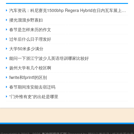
汽车资讯：科尼赛克1500bhp Regera Hybrid在日内瓦车展上首批客户车
搂光溜溜乡野寡妇
春节是怎样来历的作文
过年后什么日子理发好
大学50米多少满分
能问一下浙江宁波少儿英语培训哪家比较好
扬州大学有几个校区啊
fwrite和fprintf的区别
春节期间淮安能去宿迁吗
“门外惟有吏”的出处是哪里
Copyright © 2012 - 2026
奥神篮球俱乐部
Powered by
网站分类目录
|
精选推荐文章