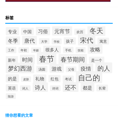
标签
冬天
元宵节
习俗
专业
中国
农历
宋代
唐代
冬季
孩子
寓意
大学
学校
攻略
很多人
工作
手机
年初
技能
年龄
春节
春节期间
时间
新年
是一个
的人
梦幻西游
疫情
游戏
汤圆
父母
自己的
的是
礼物
红包
考试
皮肤
还不
诗人
都是
英语
长辈
词人
诗词
陆游
猜你想看的文章