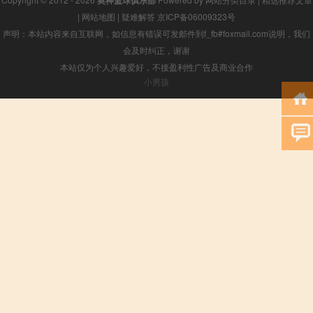
|
网站地图
|
疑难解答
京ICP备06009323号
声明：本站内容来自互联网，如信息有错误可发邮件到f_fb#foxmail.com说明，我们
会及时纠正，谢谢
本站仅为个人兴趣爱好，不接盈利性广告及商业合作
小男孩