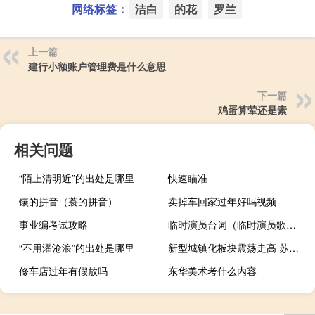
网络标签：
洁白
的花
罗兰
上一篇
建行小额账户管理费是什么意思
下一篇
鸡蛋算荤还是素
相关问题
“陌上清明近”的出处是哪里
快速瞄准
镶的拼音（蓑的拼音）
卖掉车回家过年好吗视频
事业编考试攻略
临时演员台词（临时演员歌词）
“不用濯沧浪”的出处是哪里
新型城镇化板块震荡走高 苏州规划大涨10%
修车店过年有假放吗
东华美术考什么内容