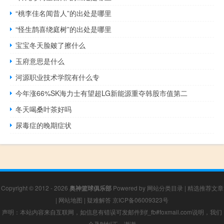
“桃李佳名闻昔人”的出处是哪里
“怪生鹊喜绕庭树”的出处是哪里
宝宝冬天脸皴了擦什么
玉府意思是什么
河源职业技术学院有什么专
今年涨66%SK海力士有望超LG新能源重夺韩股市值第二
冬天喝桑叶茶好吗
尿毒症的晚期症状
Copyright © 2012 - 2026
奥神篮球俱乐部
Powered by
网站分类目录
|
精选推荐文章
|
网站地图
|
疑难解答
京ICP备06009323号
声明：本站内容来自互联网，如信息有错误可发邮件到f_fb#foxmail.com说明，我们
会及时纠正，谢谢