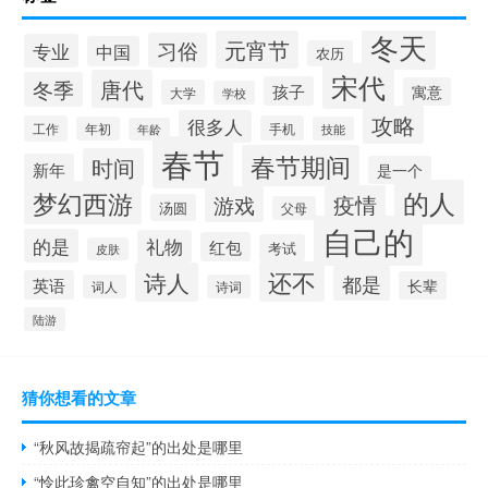
冬天
元宵节
习俗
专业
中国
农历
宋代
唐代
冬季
孩子
寓意
大学
学校
攻略
很多人
工作
手机
年初
技能
年龄
春节
春节期间
时间
新年
是一个
的人
梦幻西游
疫情
游戏
汤圆
父母
自己的
的是
礼物
红包
考试
皮肤
还不
诗人
都是
英语
长辈
词人
诗词
陆游
猜你想看的文章
“秋风故揭疏帘起”的出处是哪里
“怜此珍禽空自知”的出处是哪里