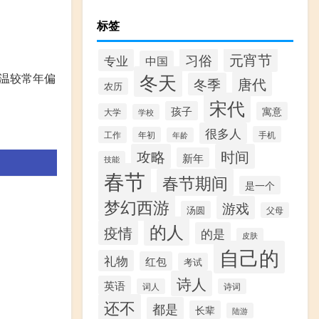
标签
元宵节
习俗
专业
中国
冬天
气温较常年偏
唐代
冬季
农历
宋代
孩子
寓意
大学
学校
很多人
工作
手机
年初
年龄
攻略
时间
新年
技能
春节
春节期间
是一个
梦幻西游
游戏
汤圆
父母
的人
疫情
的是
皮肤
自己的
礼物
红包
考试
诗人
英语
词人
诗词
还不
都是
长辈
陆游