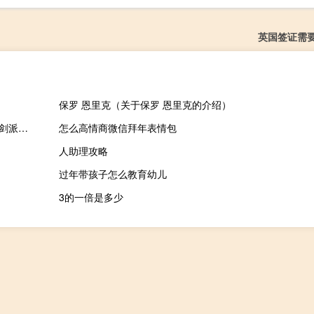
英国签证需
保罗 恩里克（关于保罗 恩里克的介绍）
笑傲江湖2五岳剑派存档修改器 V4.0 绿色免费版（笑傲江湖2五岳剑派存档修改器 V4.0 绿色免费版功能简介）
怎么高情商微信拜年表情包
人助理攻略
过年带孩子怎么教育幼儿
3的一倍是多少