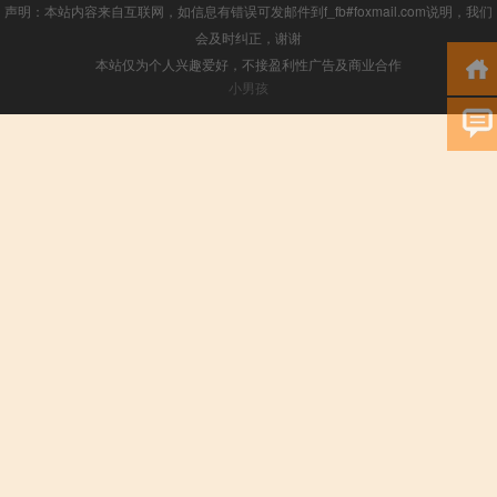
声明：本站内容来自互联网，如信息有错误可发邮件到f_fb#foxmail.com说明，我们
会及时纠正，谢谢
本站仅为个人兴趣爱好，不接盈利性广告及商业合作
小男孩