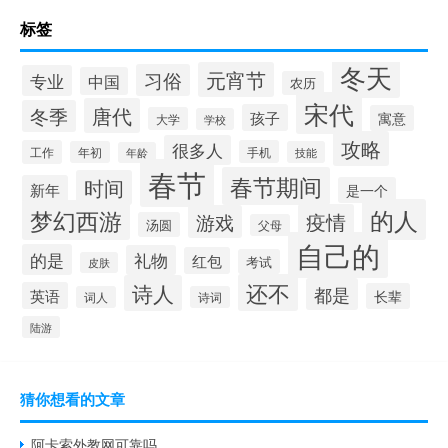
标签
冬天
元宵节
习俗
专业
中国
农历
宋代
唐代
冬季
孩子
寓意
大学
学校
攻略
很多人
工作
手机
年初
技能
年龄
春节
春节期间
时间
新年
是一个
的人
梦幻西游
疫情
游戏
汤圆
父母
自己的
的是
礼物
红包
考试
皮肤
还不
诗人
都是
英语
长辈
词人
诗词
陆游
猜你想看的文章
阿卡索外教网可靠吗