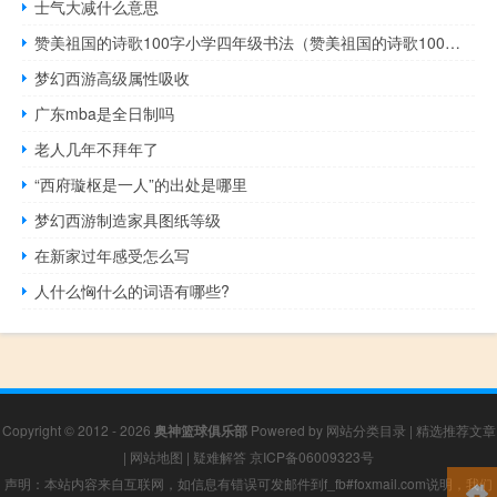
士气大减什么意思
赞美祖国的诗歌100字小学四年级书法（赞美祖国的诗歌100字）
梦幻西游高级属性吸收
广东mba是全日制吗
老人几年不拜年了
“西府璇枢是一人”的出处是哪里
梦幻西游制造家具图纸等级
在新家过年感受怎么写
人什么恟什么的词语有哪些?
Copyright © 2012 - 2026
奥神篮球俱乐部
Powered by
网站分类目录
|
精选推荐文章
|
网站地图
|
疑难解答
京ICP备06009323号
声明：本站内容来自互联网，如信息有错误可发邮件到f_fb#foxmail.com说明，我们