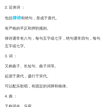
2. 近体诗 ：
律诗
包括
和绝句，形成于唐代。
有严格的平仄和押韵规则。
律诗通常有八句，每句五字或七字，绝句通常四句，每句
五字或七字。
3. 词 ：
又称曲子、长短句、曲子词等。
起源于唐代，盛行于宋代。
可以配乐歌唱，有固定的词牌和格律。
4. 曲 ：
又称词余、乐府。