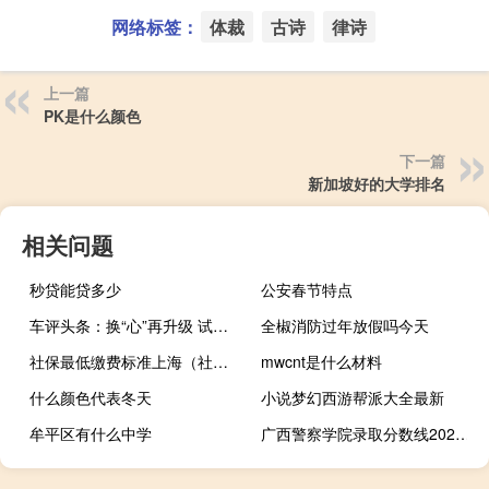
网络标签：
体裁
古诗
律诗
上一篇
PK是什么颜色
下一篇
新加坡好的大学排名
相关问题
秒贷能贷多少
公安春节特点
车评头条：换“心”再升级 试驾体验别克全新英朗
全椒消防过年放假吗今天
社保最低缴费标准上海（社保最低缴费标准）
mwcnt是什么材料
什么颜色代表冬天
小说梦幻西游帮派大全最新
牟平区有什么中学
广西警察学院录取分数线2024年是多少分(附各省录取最低分)