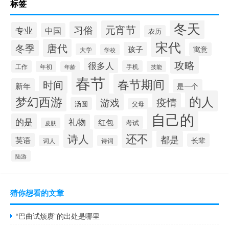
标签
冬天
元宵节
习俗
专业
中国
农历
宋代
唐代
冬季
孩子
寓意
大学
学校
攻略
很多人
工作
手机
年初
技能
年龄
春节
春节期间
时间
新年
是一个
的人
梦幻西游
疫情
游戏
汤圆
父母
自己的
的是
礼物
红包
考试
皮肤
还不
诗人
都是
英语
长辈
词人
诗词
陆游
猜你想看的文章
“巴曲试烦赓”的出处是哪里