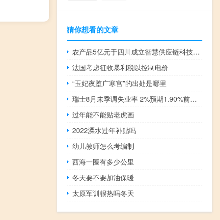
猜你想看的文章
农产品5亿元于四川成立智慧供应链科技子公司
法国考虑征收暴利税以控制电价
“玉妃夜堕广寒宫”的出处是哪里
瑞士8月未季调失业率 2%预期1.90%前值1.90%
过年能不能贴老虎画
2022溧水过年补贴吗
幼儿教师怎么考编制
西海一圈有多少公里
冬天要不要加油保暖
太原军训很热吗冬天