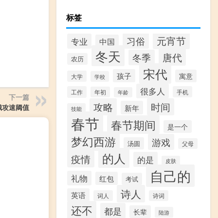
标签
元宵节
习俗
专业
中国
冬天
唐代
冬季
农历
宋代
孩子
寓意
大学
学校
很多人
工作
手机
年初
年龄
下一篇
攻略
时间
娥攻速阈值
新年
技能
春节
春节期间
是一个
梦幻西游
游戏
汤圆
父母
的人
疫情
的是
皮肤
自己的
礼物
红包
考试
诗人
英语
词人
诗词
还不
都是
长辈
陆游