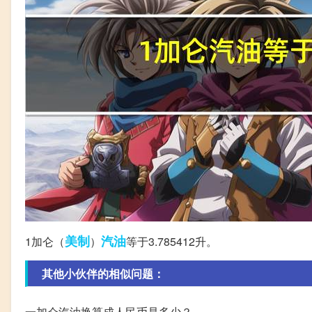
美制
汽油
1加仑（
）
等于3.785412升。
其他小伙伴的相似问题：
一加仑汽油换算成人民币是多少？