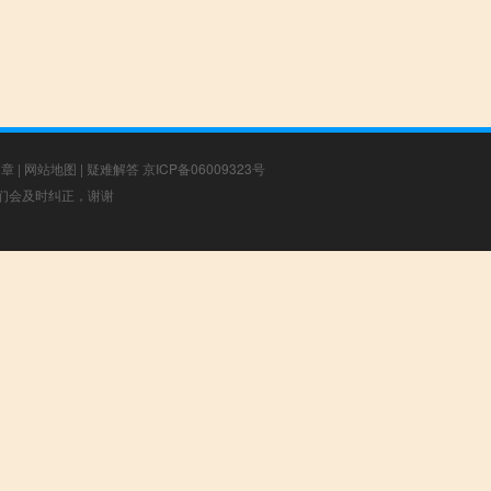
文章
|
网站地图
|
疑难解答
京ICP备06009323号
，我们会及时纠正，谢谢