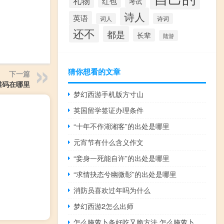
礼物
红包
考试
诗人
英语
词人
诗词
还不
都是
长辈
陆游
猜你想看的文章
下一篇
维码在哪里
梦幻西游手机版方寸山
英国留学签证办理条件
“十年不作湖湘客”的出处是哪里
元宵节有什么含义作文
“妾身一死能自许”的出处是哪里
“求情抉态兮幽微彰”的出处是哪里
消防员喜欢过年吗为什么
梦幻西游2怎么出师
怎么腌萝卜条好吃又脆方法 怎么腌萝卜条好吃又脆