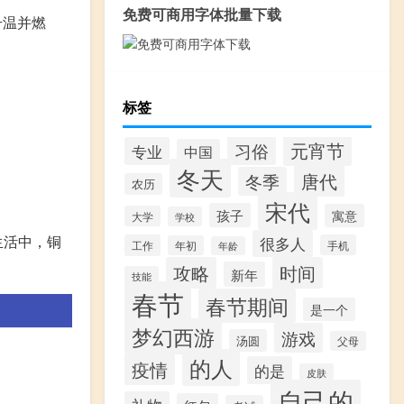
免费可商用字体批量下载
升温并燃
标签
元宵节
习俗
专业
中国
。
冬天
唐代
冬季
农历
宋代
孩子
寓意
大学
学校
生活中，铜
很多人
工作
手机
年初
年龄
攻略
时间
新年
技能
春节
春节期间
是一个
梦幻西游
游戏
汤圆
父母
的人
疫情
的是
皮肤
自己的