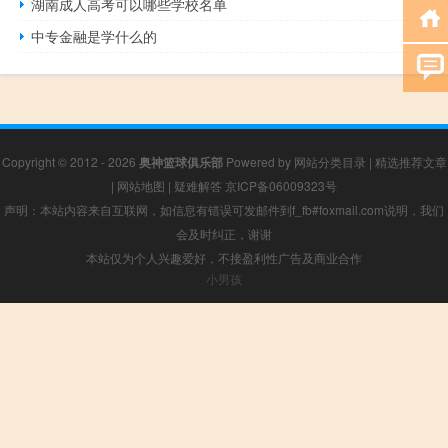
湖南成人高考可以哪些学校名单
中专金融是学什么的
Copyright © 2012 - 2026
奥神篮球俱乐部
Powered by
网站分类目录
|
精选推荐文章
|
网站地图
|
疑难解答
京ICP备06009323号
声明：本站内容来自互联网，如信息有错误可发邮件到f_fb#foxmail.com说明，我们
会及时纠正，谢谢
本站仅为个人兴趣爱好，不接盈利性广告及商业合作
小男孩