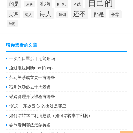
自己的
的是
礼物
红包
考试
皮肤
还不
诗人
都是
英语
长辈
词人
诗词
陆游
猜你想看的文章
一次性口罩烘干还能用吗
通过电压判断npn和pnp
劳动关系成立要件有哪些
宿州旅游必去十大景点
采购管理开设课程有哪些
“孤舟一系故园心”的出处是哪里
如何结转本年利润总额（如何结转本年利润）
春节看到哪些景象英语