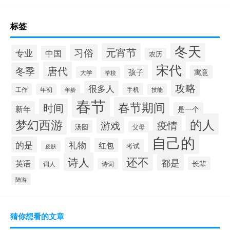
标签
冬天
元宵节
习俗
专业
中国
农历
宋代
唐代
冬季
孩子
寓意
大学
学校
攻略
很多人
工作
手机
年初
技能
年龄
春节
春节期间
时间
新年
是一个
的人
梦幻西游
疫情
游戏
汤圆
父母
自己的
的是
礼物
红包
考试
皮肤
还不
诗人
都是
英语
长辈
词人
诗词
陆游
猜你想看的文章