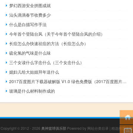
梦幻西游安全拼图成就
汕头滴滴春节收费多少
什么是白描写作手法
今年首个登陆台风（关于今年首个登陆台风的介绍）
长痘怎么办快速祛痘的方法（长痘怎么办）
硫化氢的气味是什么味
三个女读什么字念什么（三个女念什么）
媳妇儿给大姑姐拜年送什么
2017百度图片下载器破解版 V1.0 绿色免费版（2017百度图片下载器破解版 V1.0 绿色免费版功能简介）
玻璃是什么材料制作成的
Copyright © 2012 - 2026
奥神篮球俱乐部
Powered by
网站分类目录
|
精选推荐文章