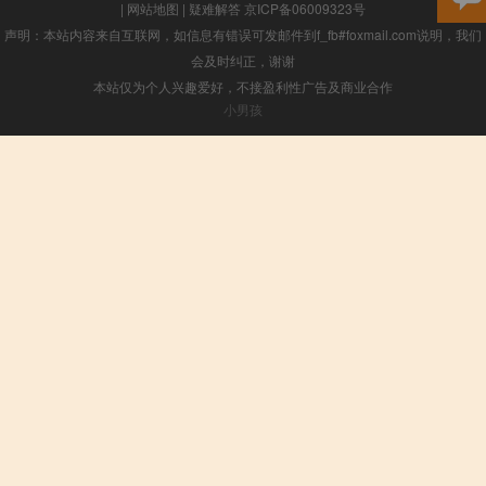
|
网站地图
|
疑难解答
京ICP备06009323号
声明：本站内容来自互联网，如信息有错误可发邮件到f_fb#foxmail.com说明，我们
会及时纠正，谢谢
本站仅为个人兴趣爱好，不接盈利性广告及商业合作
小男孩