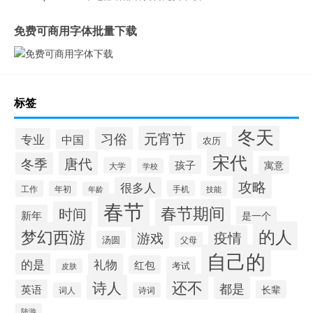
免费可商用字体批量下载
标签
冬天
元宵节
习俗
专业
中国
农历
宋代
唐代
冬季
孩子
寓意
大学
学校
攻略
很多人
工作
手机
年初
技能
年龄
春节
春节期间
时间
新年
是一个
的人
梦幻西游
疫情
游戏
汤圆
父母
自己的
的是
礼物
红包
考试
皮肤
还不
诗人
都是
英语
长辈
词人
诗词
陆游