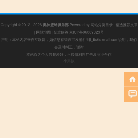
Copyright © 2012 - 2026
奥神篮球俱乐部
Powered by
网站分类目录
|
精选推荐文章
|
网站地图
|
疑难解答
京ICP备06009323号
声明：本站内容来自互联网，如信息有错误可发邮件到f_fb#foxmail.com说明，我们
会及时纠正，谢谢
本站仅为个人兴趣爱好，不接盈利性广告及商业合作
小男孩