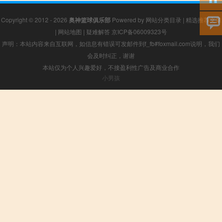
Copyright © 2012 - 2026
奥神篮球俱乐部
Powered by
网站分类目录
|
精选推荐文章
|
网站地图
|
疑难解答
京ICP备06009323号
声明：本站内容来自互联网，如信息有错误可发邮件到f_fb#foxmail.com说明，我们
会及时纠正，谢谢
本站仅为个人兴趣爱好，不接盈利性广告及商业合作
小男孩