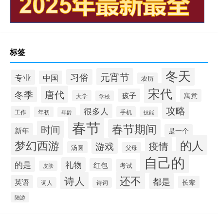
标签
冬天
元宵节
习俗
专业
中国
农历
宋代
唐代
冬季
孩子
寓意
大学
学校
攻略
很多人
工作
手机
年初
技能
年龄
春节
春节期间
时间
新年
是一个
的人
梦幻西游
疫情
游戏
汤圆
父母
自己的
的是
礼物
红包
考试
皮肤
还不
诗人
都是
英语
长辈
词人
诗词
陆游